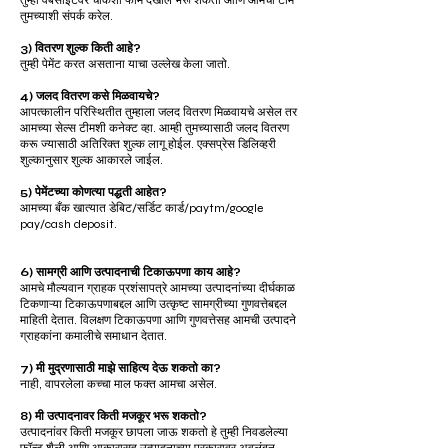
तुम्ही वेबसाइटवर चौकशी फॉर्म देखील भरू शकता आणि आमची टीम
तुमच्याशी संपर्क करेल.
3) वितरण शुल्क किती आहे?
तुम्ही पेमेंट करत असताना याचा उल्लेख केला जातो.
4) जलद वितरण कसे मिळवायचे?
आपत्कालीन परिस्थितीत तुम्हाला जलद वितरण मिळवायचे असेल तर
आमच्या सेल्स टीमशी कनेक्ट व्हा. आम्ही तुमच्यासाठी जलद वितरण
करू ज्यासाठी अतिरिक्त शुल्क लागू होईल. एक्सप्रेस डिलिव्हरी
शुल्कानुसार शुल्क आकारले जाईल.
5) पेमेंटच्या कोणत्या पद्धती आहेत?
आमच्या बँक खात्यात डेबिट/सर्डिट कार्ड/paytm/google
pay/cash deposit.
6) सामग्री आणि उत्पादनाची टिकाऊपणा काय आहे?
आमचे मौल्यवान ग्राहक प्रशंसापत्रे आमच्या उत्पादनांच्या दीर्घकाळ
टिकणाऱ्या टिकाऊपणाबद्दल आणि उत्कृष्ट सामग्रीच्या गुणवत्तेबद्दल
माहिती देतात. विलक्षण टिकाऊपणा आणि गुणवत्तेसह आमची उत्पादने
ग्राहकांना कमालीचे समाधान देतात.
7) मी मुद्रणासाठी माझे साहित्य देऊ शकतो का?
नाही, वापरलेला कच्चा माल फक्त आमचा असेल.
8) मी उत्पादनावर किती मजकूर भरू शकतो?
उत्पादनांवर किती मजकूर छापला जाऊ शकतो हे तुम्ही निवडलेल्या