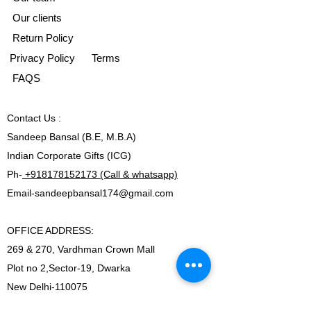
Our clients
Return Policy
Privacy Policy
Terms
FAQS
Contact
Us :
Sandeep Bansal (B.E, M.B.A)
Indian Corporate Gifts (ICG)
Ph-
+918178152173 (Call & whatsapp)
Email-
sandeepbansal174@gmail.com
OFFICE ADDRESS:
269 & 270, Vardhman Crown Mall
Plot no 2,Sector-19, Dwarka
New Delhi-110075
Ph-
+918178152173 (Call & whatsapp)