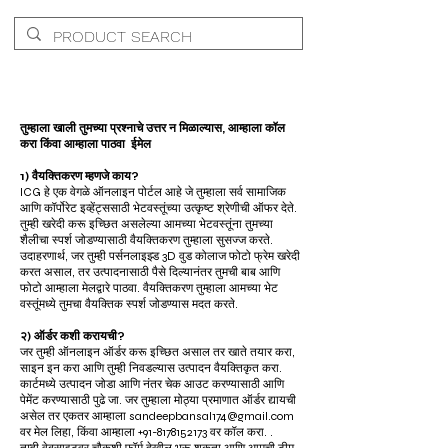
तुम्हाला खाली तुमच्या प्रश्नाचे उत्तर न मिळाल्यास, आम्हाला कॉल
करा किंवा आम्हाला पाठवा
ईमेल
1) वैयक्तिकरण म्हणजे काय?
ICG हे एक वेगळे ऑनलाइन पोर्टल आहे जे तुम्हाला सर्व सामाजिक
आणि कॉर्पोरेट इव्हेंट्ससाठी भेटवस्तूंच्या उत्कृष्ट श्रेणीची ऑफर देते.
तुम्ही खरेदी करू इच्छित असलेल्या आमच्या भेटवस्तूंना तुमच्या
शैलीचा स्पर्श जोडण्यासाठी वैयक्तिकरण तुम्हाला सुसज्ज करते.
उदाहरणार्थ, जर तुम्ही पर्सनलाइझ्ड 3D वुड कोलाज फोटो फ्रेम खरेदी
करत असाल, तर उत्पादनासाठी पैसे दिल्यानंतर तुमची बाब आणि
फोटो आम्हाला मेलद्वारे पाठवा. वैयक्तिकरण तुम्हाला आमच्या भेट
वस्तूंमध्ये तुमचा वैयक्तिक स्पर्श जोडण्यास मदत करते.
२) ऑर्डर कशी करायची?
जर तुम्ही ऑनलाइन ऑर्डर करू इच्छित असाल तर खाते तयार करा,
साइन इन करा आणि तुम्ही निवडल्यास उत्पादन वैयक्तिकृत करा.
कार्टमध्ये उत्पादन जोडा आणि नंतर चेक आउट करण्यासाठी आणि
पेमेंट करण्यासाठी पुढे जा. जर तुम्हाला मोठ्या प्रमाणात ऑर्डर द्यायची
असेल तर एकतर आम्हाला
sandeepbansal174@gmail.com
वर मेल लिहा, किंवा आम्हाला
+91-8178152173
वर कॉल करा. .