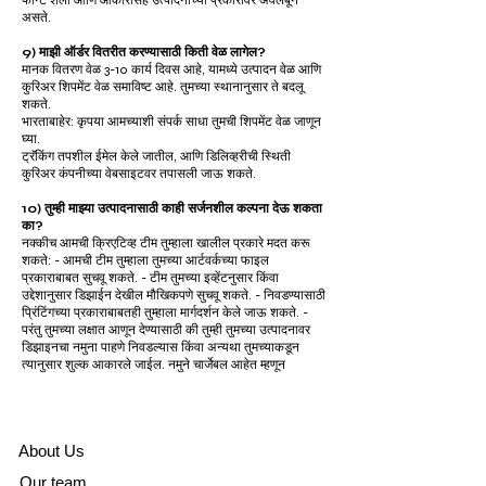
फॉन्ट शैली आणि आकारासह उत्पादनाच्या प्रकारावर अवलंबून
असते.
9) माझी ऑर्डर वितरीत करण्यासाठी किती वेळ लागेल?
मानक वितरण वेळ 3-10 कार्य दिवस आहे, यामध्ये उत्पादन वेळ आणि
कुरिअर शिपमेंट वेळ समाविष्ट आहे. तुमच्या स्थानानुसार ते बदलू
शकते.
भारताबाहेर: कृपया आमच्याशी संपर्क साधा तुमची शिपमेंट वेळ जाणून
घ्या.
ट्रॅकिंग तपशील ईमेल केले जातील, आणि डिलिव्हरीची स्थिती
कुरिअर कंपनीच्या वेबसाइटवर तपासली जाऊ शकते.
10) तुम्ही माझ्या उत्पादनासाठी काही सर्जनशील कल्पना देऊ शकता
का?
नक्कीच आमची क्रिएटिव्ह टीम तुम्हाला खालील प्रकारे मदत करू
शकते: - आमची टीम तुम्हाला तुमच्या आर्टवर्कच्या फाइल
प्रकाराबाबत सुचवू शकते. - टीम तुमच्या इव्हेंटनुसार किंवा
उद्देशानुसार डिझाईन देखील मौखिकपणे सुचवू शकते. - निवडण्यासाठी
प्रिंटिंगच्या प्रकाराबाबतही तुम्हाला मार्गदर्शन केले जाऊ शकते. -
परंतु तुमच्या लक्षात आणून देण्यासाठी की तुम्ही तुमच्या उत्पादनावर
डिझाइनचा नमुना पाहणे निवडल्यास किंवा अन्यथा तुमच्याकडून
त्यानुसार शुल्क आकारले जाईल. नमुने चार्जेबल आहेत म्हणून
A
bout Us
Our team