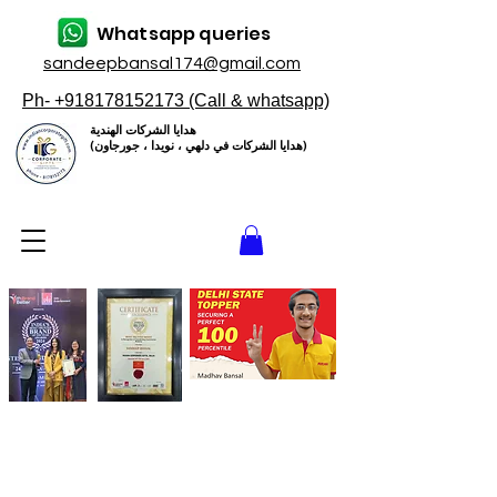
Whatsapp queries
sandeepbansal174@gmail.com
Ph- +918178152173 (Call & whatsapp)
هدايا الشركات الهندية
(هدايا الشركات في دلهي ، نويدا ، جورجاون)