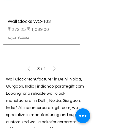
Wall Clocks WC-103
سعر عادي
سعر البيع
مستثناة ضريبة
3
/
1
Wall Clock Manufacturer in Delhi, Noida,
Gurgaon, India | indiancorporategift.com
Looking for a reliable wall clock
manufacturer in Delhi, Noida, Gurgaon,
India? At indiancorporategift.com, we
specialize in manufacturing and supplying
customized wall clocks for corporate
gifting, promotions, and bulk requirements