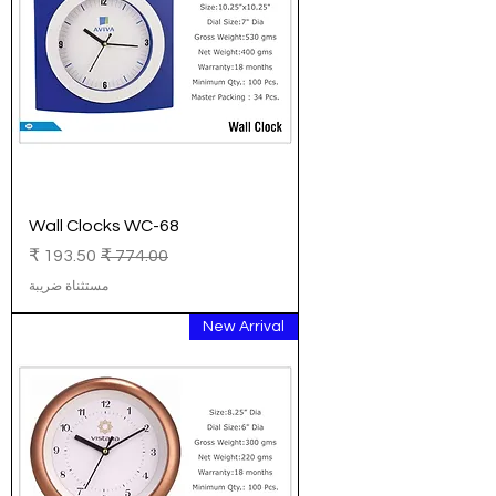
Wall Clocks WC-68
سعر عادي
سعر البيع
مستثناة ضريبة
New Arrival