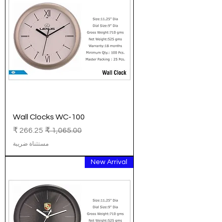
Wall Clocks WC-100
سعر عادي
سعر البيع
مستثناة ضريبة
New Arrival