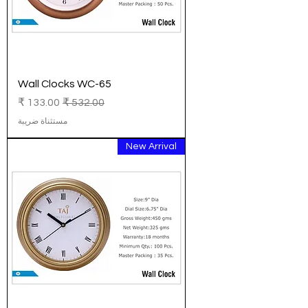
Wall Clocks WC-65
سعر عادي
سعر البيع
مستثناة ضريبة
New Arrival