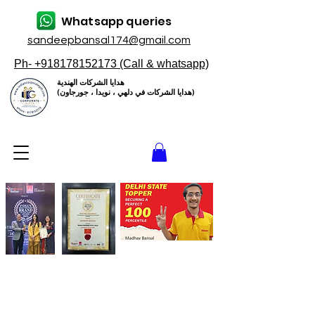
Whatsapp queries
sandeepbansal174@gmail.com
Ph- +918178152173 (Call & whatsapp)
هدايا الشركات الهندية
(هدايا الشركات في دلهي ، نويدا ، جورجاون)