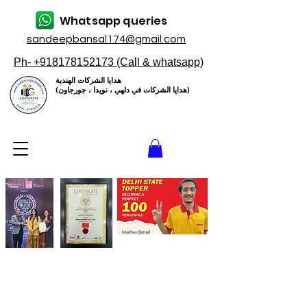
Whatsapp queries
sandeepbansal174@gmail.com
Ph- +918178152173 (Call & whatsapp)
هدايا الشركات الهندية
(هدايا الشركات في دلهي ، نويدا ، جورجاون)