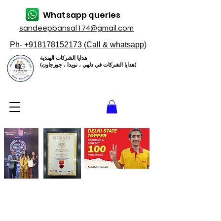
Whatsapp queries
sandeepbansal174@gmail.com
Ph- +918178152173 (Call & whatsapp)
هدايا الشركات الهندية
(هدايا الشركات في دلهي ، نويدا ، جورجاون)