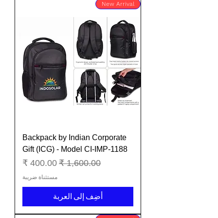
New Arrival
Backpack by Indian Corporate
Gift (ICG) - Model CI-IMP-1188
سعر عادي
سعر البيع
مستثناة ضريبة
أضِف إلى العربة