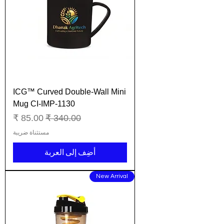
ICG™ Curved Double-Wall Mini
Mug CI-IMP-1130
سعر عادي
سعر البيع
مستثناة ضريبة
أضِف إلى العربة
New Arrival