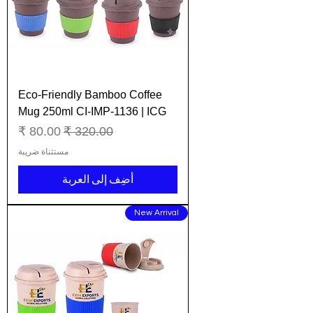
Eco-Friendly Bamboo Coffee
Mug 250ml CI-IMP-1136 | ICG
سعر عادي
سعر البيع
مستثناة ضريبة
أضِف إلى العربة
New Arrival