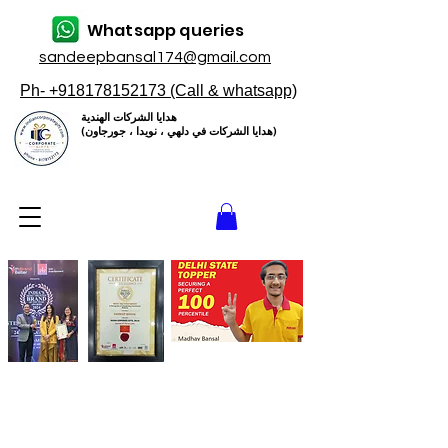
Whatsapp queries
sandeepbansal174@gmail.com
Ph- +918178152173 (Call & whatsapp)
هدايا الشركات الهندية
(هدايا الشركات في دلهي ، نويدا ، جورجاون)