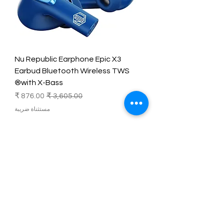
Nu Republic Earphone Epic X3
Earbud Bluetooth Wireless TWS
with X-Bass®
سعر عادي
سعر البيع
مستثناة ضريبة
A
bout Us
Our team
Our clients
Return Policy
Privacy Policy
Terms
FAQS