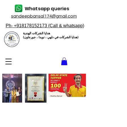
Whatsapp queries
sandeepbansal174@gmail.com
Ph- +918178152173 (Call & whatsapp)
هدايا الشركات الهندية
(هدايا الشركات في دلهي ، نويدا ، جورجاون)