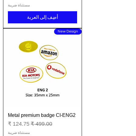
مستثناة ضريبة
أضِف إلى العربة
New Design
Metal premium badge CI-ENG2
سعر عادي
سعر البيع
مستثناة ضريبة