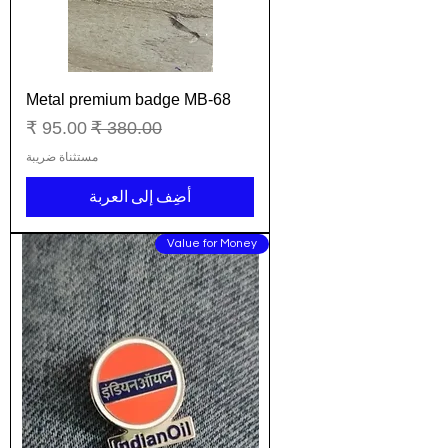
Metal premium badge MB-68
سعر عادي
سعر البيع
مستثناة ضريبة
أضِف إلى العربة
Value for Money