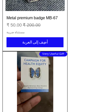
Metal premium badge MB-67
سعر عادي
سعر البيع
مستثناة ضريبة
أضِف إلى العربة
Very Useful Gift