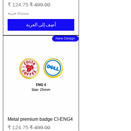
سعر عادي
سعر البيع
مستثناة ضريبة
أضِف إلى العربة
New Design
Metal premium badge CI-ENG4
سعر عادي
سعر البيع