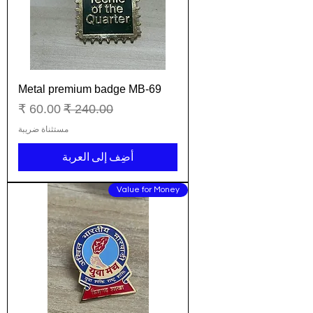
Metal premium badge MB-69
سعر عادي
سعر البيع
مستثناة ضريبة
أضِف إلى العربة
Value for Money