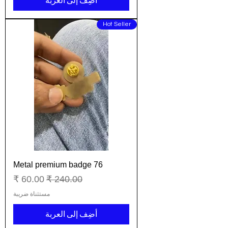
أضِف إلى العربة
Hot Seller
Metal premium badge 76
سعر عادي
سعر البيع
مستثناة ضريبة
أضِف إلى العربة