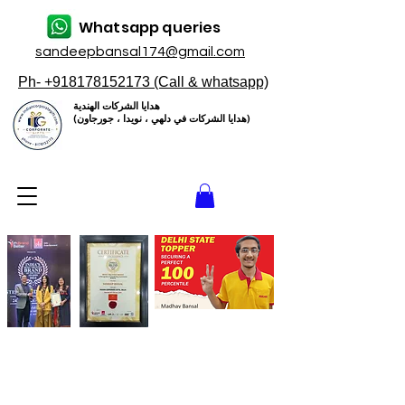
Whatsapp queries
sandeepbansal174@gmail.com
Ph- +918178152173 (Call & whatsapp)
هدايا الشركات الهندية
(هدايا الشركات في دلهي ، نويدا ، جورجاون)