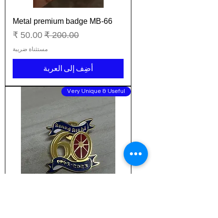
Metal premium badge MB-66
سعر عادي
سعر البيع
مستثناة ضريبة
أضِف إلى العربة
Very Unique & Useful