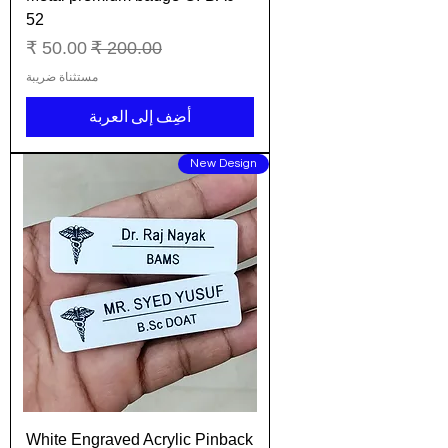
52
سعر عادي
سعر البيع
مستثناة ضريبة
أضِف إلى العربة
New Design
White Engraved Acrylic Pinback