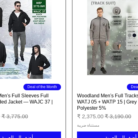
العرض السريع
العرض السريع
Deal of the Month
Deal
n's Full Sleeves Full
Woodland Men's Full Tracks
ded Jacket — WAJC 37 |
WATJ 05 + WATP 15 | Grey
Polyester 5%
سعر عادي
سعر البيع
سعر عادي
س
مستثناة ضريبة
أضِف إلى العربة
أضِف إلى العربة