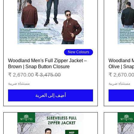
العرض السريع
New Colours
Woodland Men's Full Zipper Jacket –
Woodland Me
Brown | Snap Button Closure
Olive | Sna
عر البيع
سعر عادي
سعر البيع
مستثناة ضريبة
مستثناة ضريبة
أضِف إلى العربة