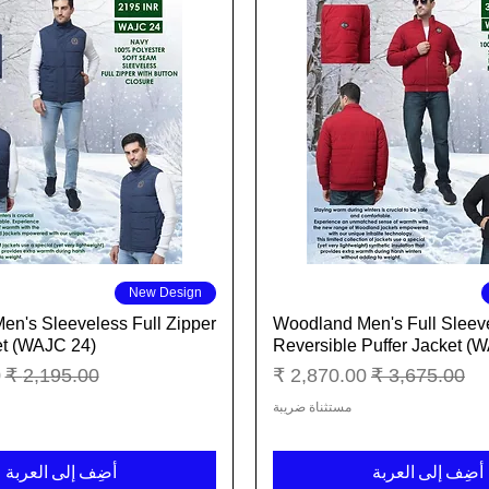
العرض السريع
العرض السريع
New Design
n's Sleeveless Full Zipper
Woodland Men's Full Sleev
et (WAJC 24)
Reversible Puffer Jacket (
سعر عادي
سعر البيع
سعر عادي
س
مستثناة ضريبة
أضِف إلى العربة
أضِف إلى العربة