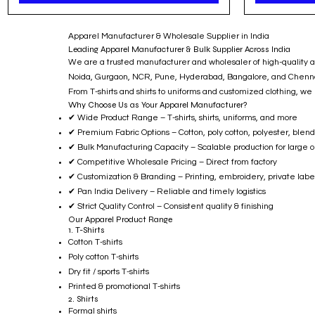
Apparel Manufacturer & Wholesale Supplier in India
Leading Apparel Manufacturer & Bulk Supplier Across India
We are a trusted manufacturer and wholesaler of high-quality app
Noida, Gurgaon, NCR, Pune, Hyderabad, Bangalore, and Chennai, 
From T-shirts and shirts to uniforms and customized clothing, we
Why Choose Us as Your Apparel Manufacturer?
✔ Wide Product Range – T-shirts, shirts, uniforms, and more
✔ Premium Fabric Options – Cotton, poly cotton, polyester, blend
✔ Bulk Manufacturing Capacity – Scalable production for large o
✔ Competitive Wholesale Pricing – Direct from factory
✔ Customization & Branding – Printing, embroidery, private labe
✔ Pan India Delivery – Reliable and timely logistics
✔ Strict Quality Control – Consistent quality & finishing
Our Apparel Product Range
1. T-Shirts
Cotton T-shirts
Poly cotton T-shirts
Dry fit / sports T-shirts
Printed & promotional T-shirts
2. Shirts
Formal shirts