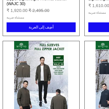
(WAJC 30)
عر البيع
سعر عادي
سعر البيع
مستثناة ضريبة
مستثناة ضريبة
أضِف إلى العربة