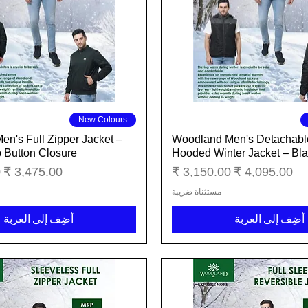
العرض السريع
العرض السريع
New Colours
n's Full Zipper Jacket –
Woodland Men's Detachabl
p Button Closure
Hooded Winter Jacket – Bl
سعر عادي
سعر البيع
سعر عادي
س
مستثناة ضريبة
أضِف إلى العربة
أضِف إلى العربة