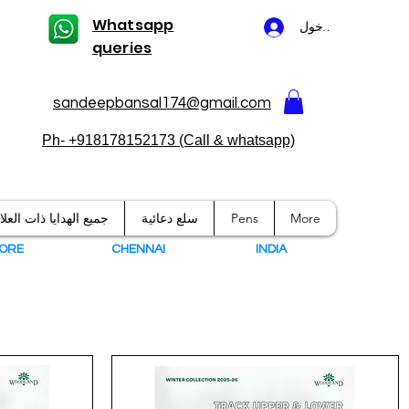
Whatsapp
تسجيل الدخول
queries
sandeepbansal174@gmail.com
Ph- +918178152173 (Call & whatsapp)
More
Pens
سلع دعائية
جميع الهدايا ذات العل
ORE
CHENNAI
I
NDIA