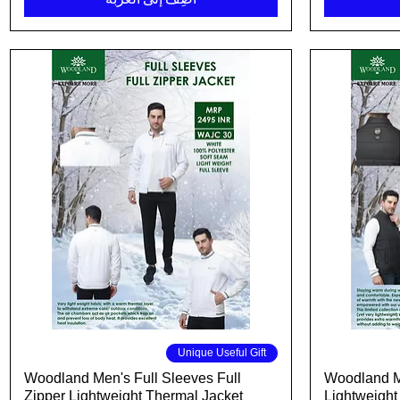
العرض السريع
Unique Useful Gift
Woodland Men's Full Sleeves Full
Woodland Me
Zipper Lightweight Thermal Jacket
Lightweight