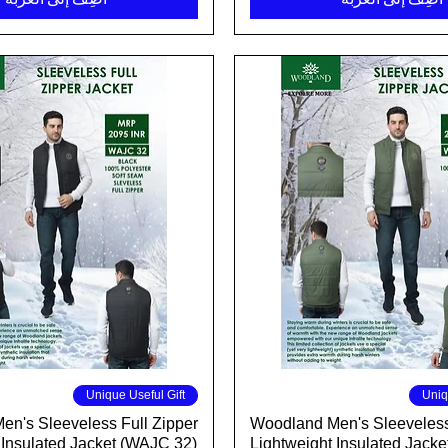
العرض السريع
العرض السريع
Unique Useful Gift
Uniq
n's Sleeveless Full Zipper
Woodland Men's Sleeveless
 Insulated Jacket (WAJC 32)
Lightweight Insulated Jacke