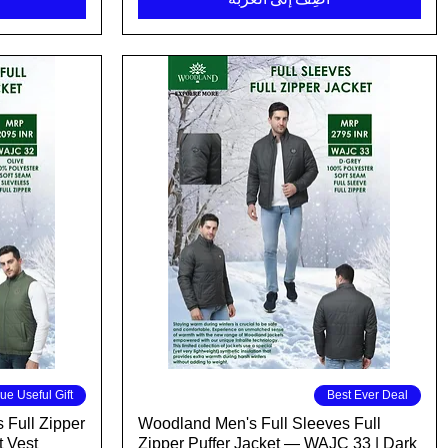
العرض السريع
ue Useful Gift
Best Ever Deal
 Full Zipper
Woodland Men's Full Sleeves Full
t Vest
Zipper Puffer Jacket — WAJC 33 | Dark