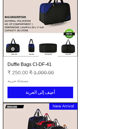
Duffle Bags CI-DF-41
سعر عادي
سعر البيع
مستثناة ضريبة
أضِف إلى العربة
New Arrival