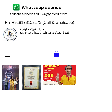
Whatsapp queries
sandeepbansal174@gmail.com
Ph- +918178152173 (Call & whatsapp)
هدايا الشركات الهندية
(هدايا الشركات في دلهي ، نويدا ، جورجاون)