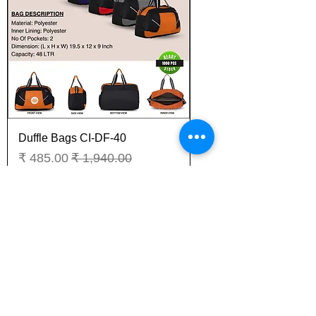
Duffle Bags CI-DF-40
سعر عادي
سعر البيع
مستثناة ضريبة
أضِف إلى العربة
New Arrival