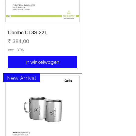
Combo CI-3S-221
Prijs
₹ 384,00
excl. BTW
In winkelwagen
New Arrival