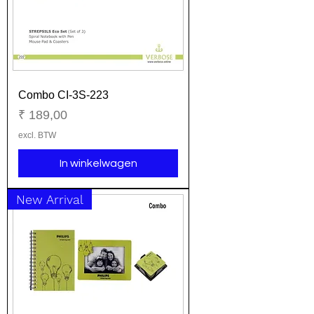
Combo CI-3S-223
Prijs
₹ 189,00
excl. BTW
In winkelwagen
New Arrival