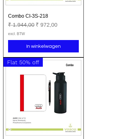
Combo CI-3S-218
Normale prijs
Verkoopprijs
₹ 1.944,00
₹ 972,00
excl. BTW
In winkelwagen
Flat 50% off