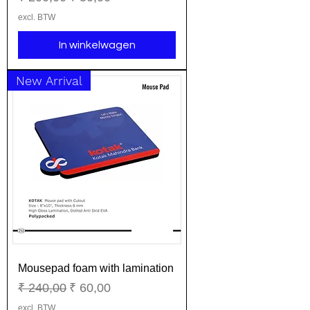
excl. BTW
In winkelwagen
New Arrival
Mousepad foam with lamination
Normale prijs
Verkoopprijs
₹ 240,00
₹ 60,00
excl. BTW