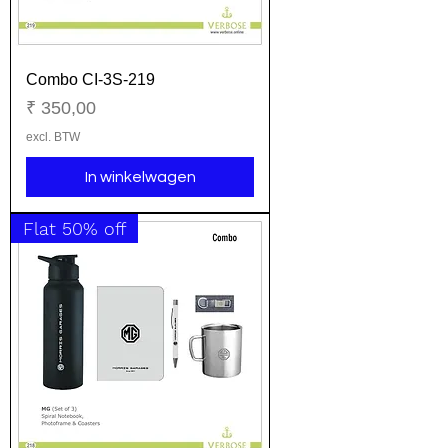
Combo CI-3S-219
Prijs
₹ 350,00
excl. BTW
In winkelwagen
Flat 50% off