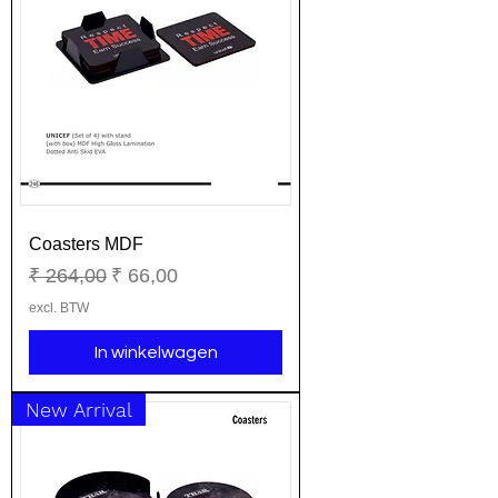
Coasters MDF
Normale prijs
Verkoopprijs
₹ 264,00
₹ 66,00
excl. BTW
In winkelwagen
New Arrival