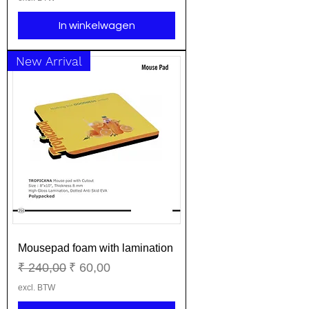
In winkelwagen
New Arrival
Mousepad foam with lamination
Normale prijs
Verkoopprijs
₹ 240,00
₹ 60,00
excl. BTW