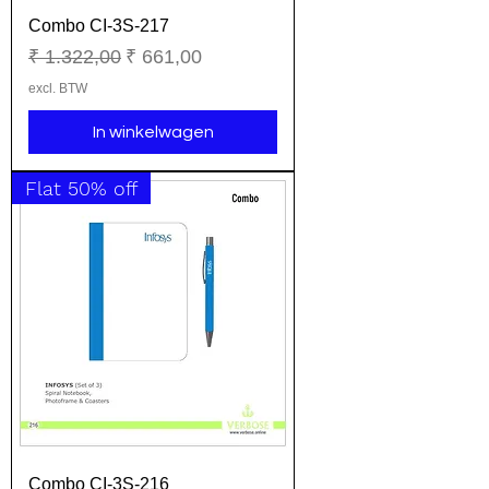
Combo CI-3S-217
Normale prijs
Verkoopprijs
₹ 1.322,00
₹ 661,00
excl. BTW
In winkelwagen
Flat 50% off
Combo CI-3S-216