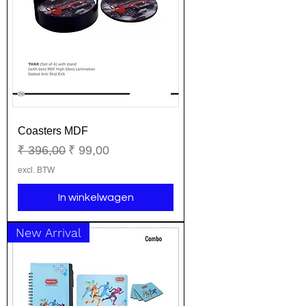
Coasters MDF
Normale prijs
Verkoopprijs
₹ 396,00
₹ 99,00
excl. BTW
In winkelwagen
New Arrival