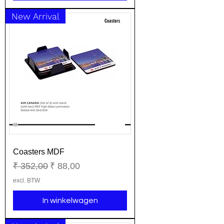
New Arrival
Coasters MDF
Normale prijs
Verkoopprijs
₹ 352,00
₹ 88,00
excl. BTW
In winkelwagen