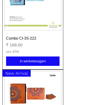
Combo CI-3S-222
Prijs
₹ 189,00
excl. BTW
In winkelwagen
New Arrival