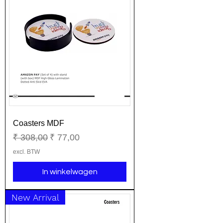
Coasters MDF
Normale prijs
Verkoopprijs
₹ 308,00
₹ 77,00
excl. BTW
In winkelwagen
New Arrival