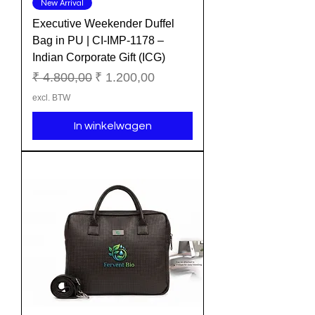
New Arrival
Executive Weekender Duffel
Bag in PU | CI-IMP-1178 –
Indian Corporate Gift (ICG)
Normale prijs
Verkoopprijs
₹ 4.800,00
₹ 1.200,00
excl. BTW
In winkelwagen