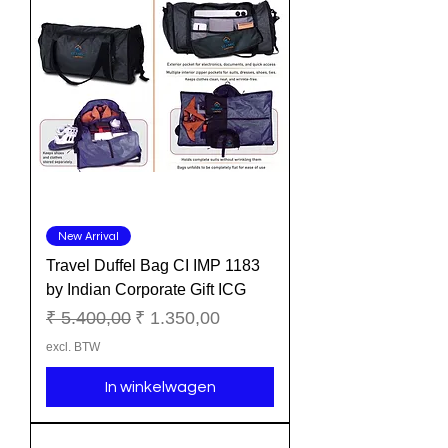
New Arrival
Travel Duffel Bag CI IMP 1183
by Indian Corporate Gift ICG
Normale prijs
Verkoopprijs
₹ 5.400,00
₹ 1.350,00
excl. BTW
In winkelwagen