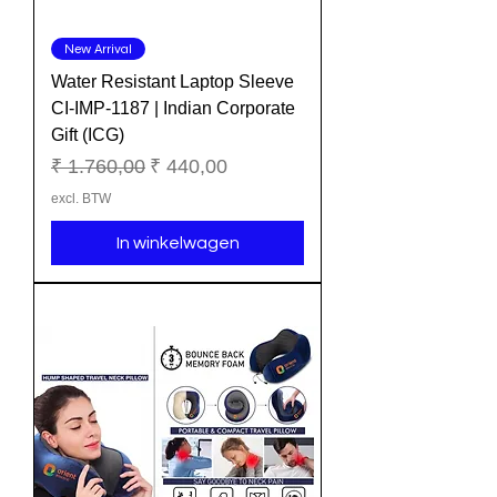
New Arrival
Water Resistant Laptop Sleeve
CI-IMP-1187 | Indian Corporate
Gift (ICG)
Normale prijs
Verkoopprijs
₹ 1.760,00
₹ 440,00
excl. BTW
In winkelwagen