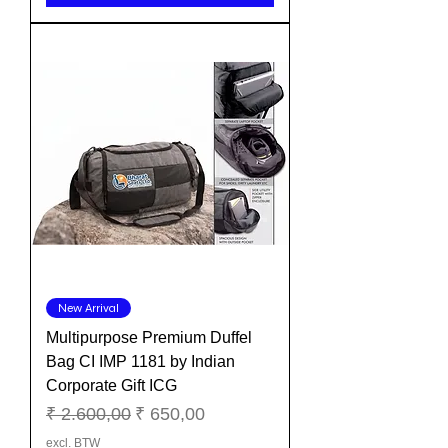
New Arrival
Multipurpose Premium Duffel
Bag CI IMP 1181 by Indian
Corporate Gift ICG
Normale prijs
Verkoopprijs
₹ 2.600,00
₹ 650,00
excl. BTW