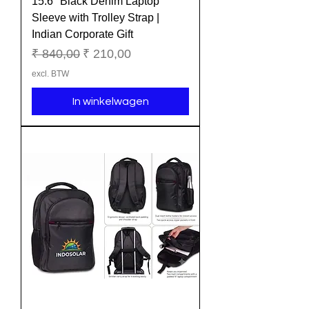
15.6" Black Denim Laptop
Sleeve with Trolley Strap |
Indian Corporate Gift
Normale prijs
Verkoopprijs
₹ 840,00
₹ 210,00
excl. BTW
In winkelwagen