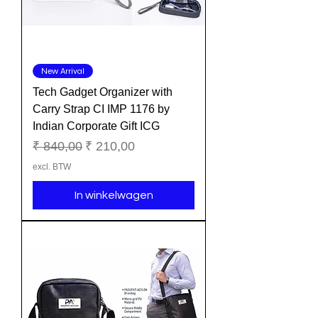
New Arrival
Tech Gadget Organizer with
Carry Strap CI IMP 1176 by
Indian Corporate Gift ICG
Normale prijs
Verkoopprijs
₹ 840,00
₹ 210,00
excl. BTW
In winkelwagen