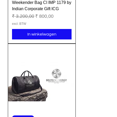
Weekender Bag CI IMP 1179 by
Indian Corporate Gift ICG
Normale prijs
Verkoopprijs
₹ 3.200,00
₹ 800,00
excl. BTW
In winkelwagen