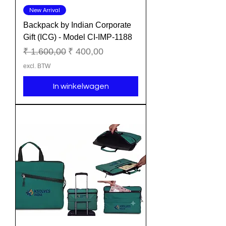
New Arrival
Backpack by Indian Corporate
Gift (ICG) - Model CI-IMP-1188
Normale prijs
Verkoopprijs
₹ 1.600,00
₹ 400,00
excl. BTW
In winkelwagen