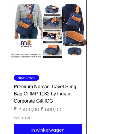
New Arrival
Premium Nomad Travel Sling
Bag CI IMP 1182 by Indian
Corporate Gift ICG
Normale prijs
Verkoopprijs
₹ 2.400,00
₹ 600,00
excl. BTW
In winkelwagen