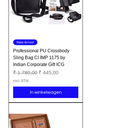
New Arrival
Professional PU Crossbody
Sling Bag CI IMP 1175 by
Indian Corporate Gift ICG
Normale prijs
Verkoopprijs
₹ 1.780,00
₹ 445,00
excl. BTW
In winkelwagen