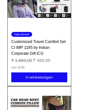
New Arrival
Customized Travel Comfort Set
CI IMP 1185 by Indian
Corporate Gift ICG
Normale prijs
Verkoopprijs
₹ 1.860,00
₹ 465,00
excl. BTW
In winkelwagen