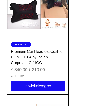
New Arrival
Premium Car Headrest Cushion
CI IMP 1184 by Indian
Corporate Gift ICG
Normale prijs
Verkoopprijs
₹ 840,00
₹ 210,00
excl. BTW
In winkelwagen