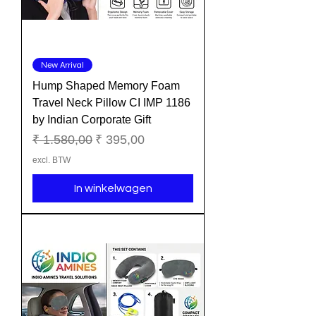
New Arrival
Hump Shaped Memory Foam
Travel Neck Pillow CI IMP 1186
by Indian Corporate Gift
Normale prijs
Verkoopprijs
₹ 1.580,00
₹ 395,00
excl. BTW
In winkelwagen