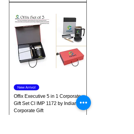
New Arrival
Offix Executive 5 in 1 Corporate
Gift Set CI IMP 1172 by Indian
Corporate Gift
Normale prijs
Verkoopprijs
₹ 3.336,00
₹ 834,00
excl. BTW