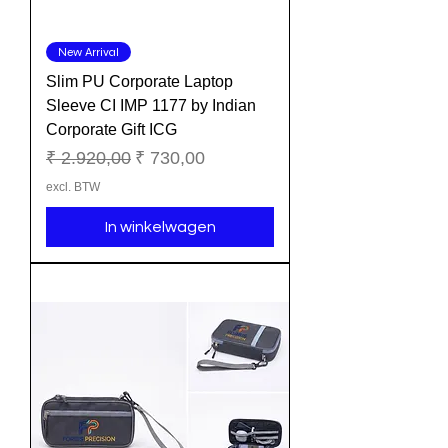
New Arrival
Slim PU Corporate Laptop
Sleeve CI IMP 1177 by Indian
Corporate Gift ICG
Normale prijs
Verkoopprijs
₹ 2.920,00
₹ 730,00
excl. BTW
In winkelwagen