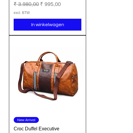
Normale prijs
Verkoopprijs
₹ 3.980,00
₹ 995,00
excl. BTW
In winkelwagen
New Arrival
Croc Duffel Executive