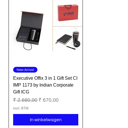
New Arrival
Executive Offix 3 in 1 Gift Set CI
IMP 1173 by Indian Corporate
Gift ICG
Normale prijs
Verkoopprijs
₹ 2.680,00
₹ 670,00
excl. BTW
In winkelwagen