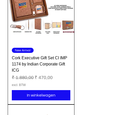
New Arrival
Cork Executive Gift Set CI IMP
1174 by Indian Corporate Gift
ICG
Normale prijs
Verkoopprijs
₹ 1.880,00
₹ 470,00
excl. BTW
In winkelwagen