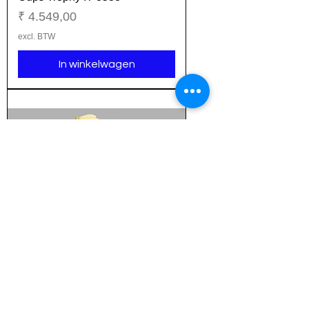
Prijs
₹ 4.549,00
excl. BTW
In winkelwagen
Cups Trophy IT-3539
Prijs
₹ 3.449,00