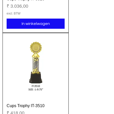
Prijs
₹ 3.036,00
excl. BTW
In winkelwagen
Cups Trophy IT-3510
Prijs
₹ 418,00