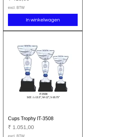
excl. BTW
In winkelwagen
Cups Trophy IT-3508
Prijs
₹ 1.051,00
excl. BTW