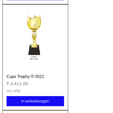
Cups Trophy IT-3521
Prijs
₹ 4.411,00
excl. BTW
In winkelwagen