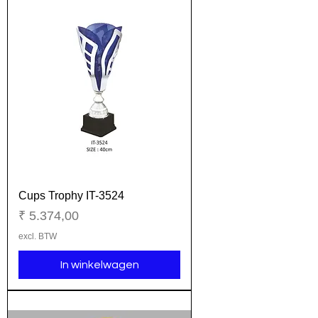
Cups Trophy IT-3524
Prijs
₹ 5.374,00
excl. BTW
In winkelwagen