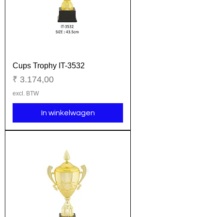
Cups Trophy IT-3532
Prijs
₹ 3.174,00
excl. BTW
In winkelwagen