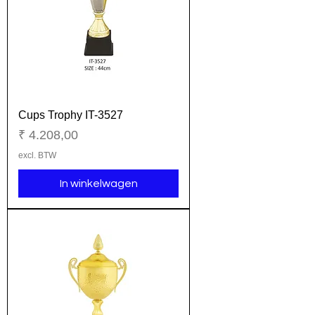
Cups Trophy IT-3527
Prijs
₹ 4.208,00
excl. BTW
In winkelwagen