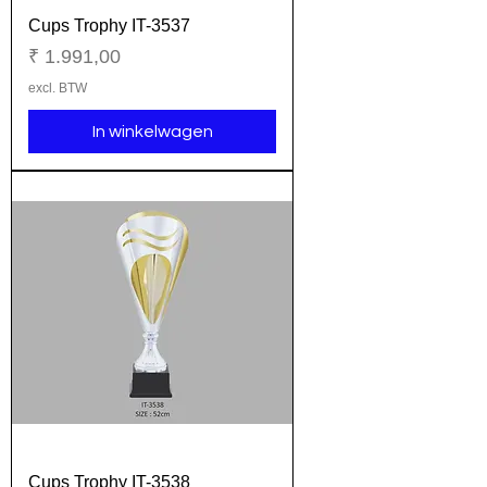
Cups Trophy IT-3537
Prijs
₹ 1.991,00
excl. BTW
In winkelwagen
Cups Trophy IT-3538