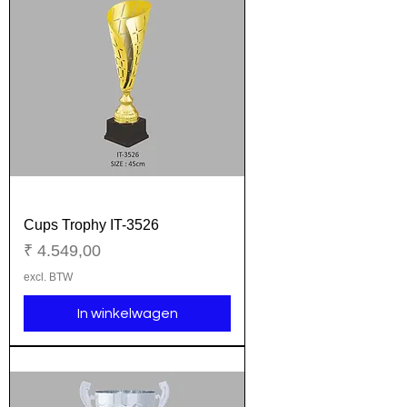
Cups Trophy IT-3526
Prijs
₹ 4.549,00
excl. BTW
In winkelwagen