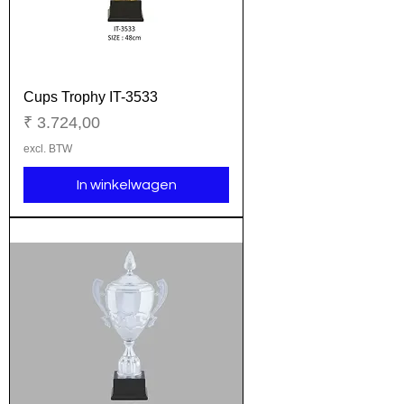
Cups Trophy IT-3533
Prijs
₹ 3.724,00
excl. BTW
In winkelwagen