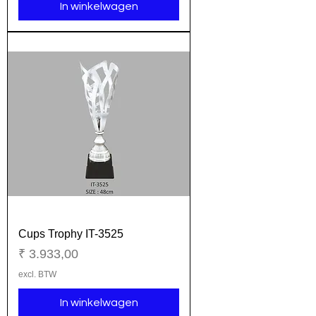
In winkelwagen
Cups Trophy IT-3525
Prijs
₹ 3.933,00
excl. BTW
In winkelwagen