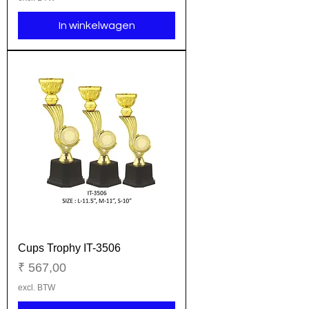
In winkelwagen
Cups Trophy IT-3506
Prijs
₹ 567,00
excl. BTW