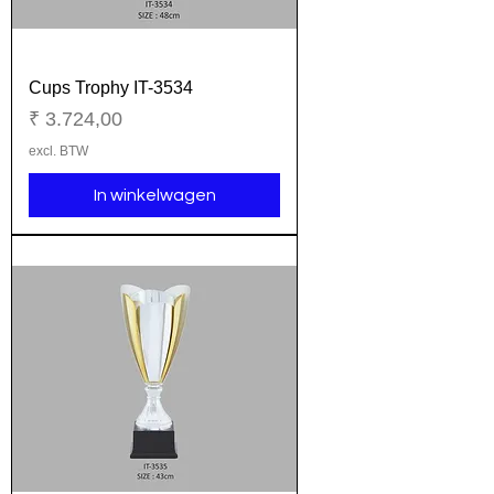
Cups Trophy IT-3534
Prijs
₹ 3.724,00
excl. BTW
In winkelwagen