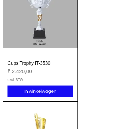
Cups Trophy IT-3530
Prijs
₹ 2.420,00
excl. BTW
In winkelwagen