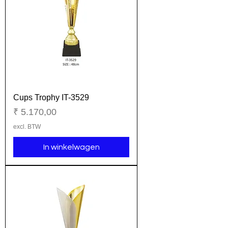
Cups Trophy IT-3529
Prijs
₹ 5.170,00
excl. BTW
In winkelwagen