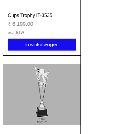
Cups Trophy IT-3535
Prijs
₹ 6.199,00
excl. BTW
In winkelwagen