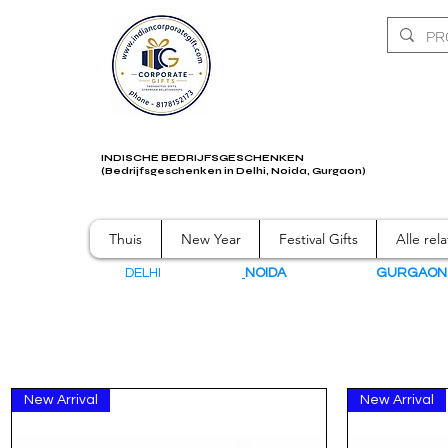
INDISCHE BEDRIJFSGESCHENKEN
(Bedrijfsgeschenken in Delhi, Noida, Gurgaon)
Thuis
New Year
Festival Gifts
Alle rel
DELHI
NOIDA
GURGAO
New Arrival
New Arrival