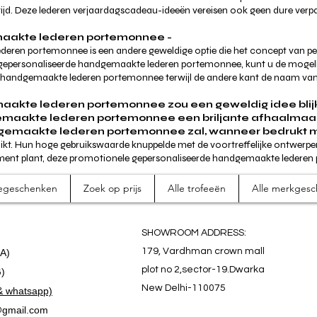
jd. Deze lederen verjaardagscadeau-ideeën vereisen ook geen dure verpa
aakte lederen portemonnee -
eren portemonnee is een andere geweldige optie die het concept van pers
le gepersonaliseerde handgemaakte lederen portemonnee, kunt u de mog
handgemaakte lederen portemonnee terwijl de andere kant de naam van u
akte lederen portemonnee zou een geweldig idee blijke
kte lederen portemonnee een briljante afhaalmaaltijd 
maakte lederen portemonnee zal, wanneer bedrukt met
uikt. Hun hoge gebruikswaarde knuppelde met de voortreffelijke ontwerpen
ment plant, deze promotionele gepersonaliseerde handgemaakte lederen
tiegeschenken
Zoek op prijs
Alle trofeeën
Alle merkges
SHOWROOM ADDRESS:
179, Vardhman crown mall
.A)
plot no 2,sector-19.Dwarka
G)
New Delhi-110075
& whatsapp)
gmail.com