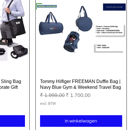
 Sling Bag
Tommy Hilfiger FREEMAN Duffle Bag |
Snel overzicht
rate Gift
Navy Blue Gym & Weekend Travel Bag
Normale prijs
Verkoopprijs
₹ 1.999,00
₹ 1.700,00
excl. BTW
In winkelwagen