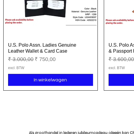
U.S. Polo Assn. Ladies Genuine
U.S. Polo A
Snel overzicht
Leather Wallet & Card Case
& Passport
Normale prijs
Verkoopprijs
Normale pr
₹ 3.000,00
₹ 750,00
₹ 3.600,00
excl. BTW
excl. BTW
In winkelwagen
Als groothandel in lederen jubileumcadeau-ideeën kan C