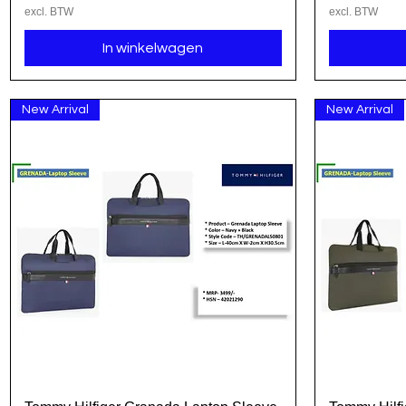
excl. BTW
excl. BTW
In winkelwagen
New Arrival
New Arrival