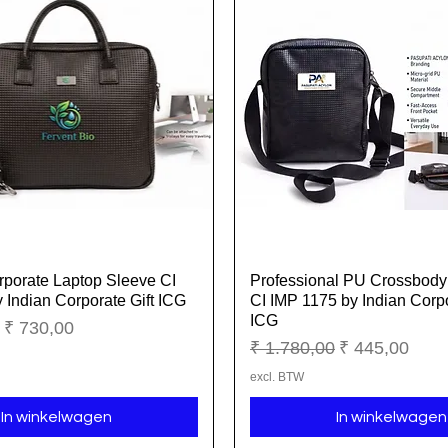
porate Laptop Sleeve CI
Professional PU Crossbody
Snel overzicht
Snel overzicht
 Indian Corporate Gift ICG
CI IMP 1175 by Indian Corpo
ICG
ijs
Verkoopprijs
₹ 730,00
Normale prijs
Verkoopprijs
₹ 1.780,00
₹ 445,00
excl. BTW
In winkelwagen
In winkelwagen