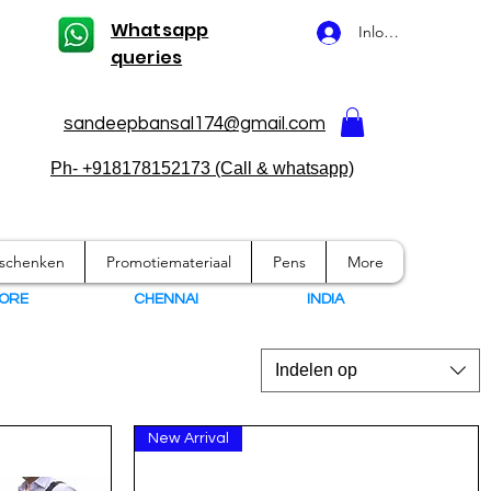
Whatsapp
Inloggen
queries
sandeepbansal174@gmail.com
Ph- +918178152173 (Call & whatsapp)
eschenken
Promotiemateriaal
Pens
More
ORE
CHENNAI
I
NDIA
Indelen op
New Arrival