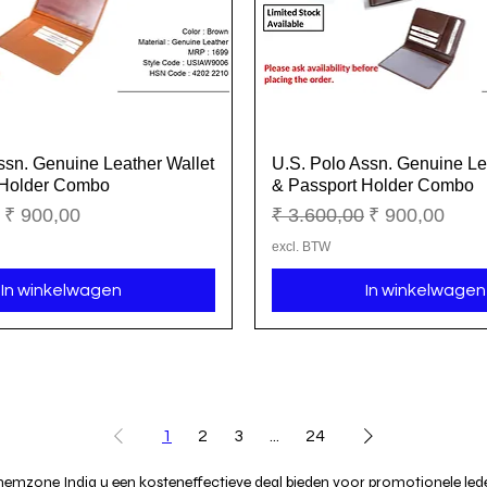
ssn. Genuine Leather Wallet
U.S. Polo Assn. Genuine Le
Snel overzicht
Snel overzicht
 Holder Combo
& Passport Holder Combo
ijs
Verkoopprijs
Normale prijs
Verkoopprijs
₹ 900,00
₹ 3.600,00
₹ 900,00
excl. BTW
In winkelwagen
In winkelwagen
1
2
3
...
24
hemzone India u een kosteneffectieve deal bieden voor promotionele lede