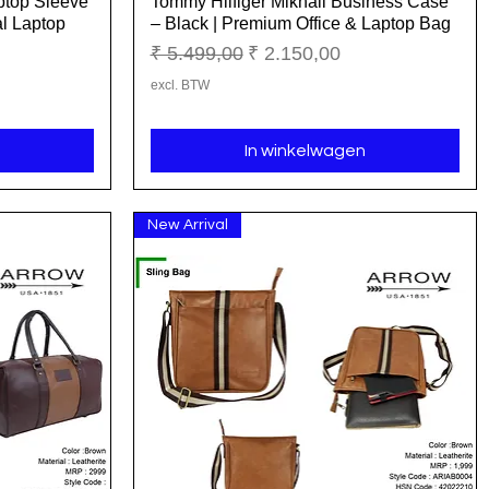
ptop Sleeve
Tommy Hilfiger Mikhail Business Case
Snel overzicht
al Laptop
– Black | Premium Office & Laptop Bag
Normale prijs
Verkoopprijs
₹ 5.499,00
₹ 2.150,00
excl. BTW
In winkelwagen
New Arrival