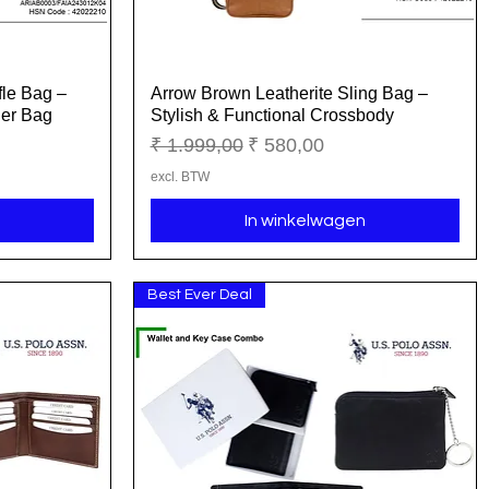
fle Bag –
Arrow Brown Leatherite Sling Bag –
Snel overzicht
er Bag
Stylish & Functional Crossbody
Normale prijs
Verkoopprijs
₹ 1.999,00
₹ 580,00
excl. BTW
In winkelwagen
Best Ever Deal