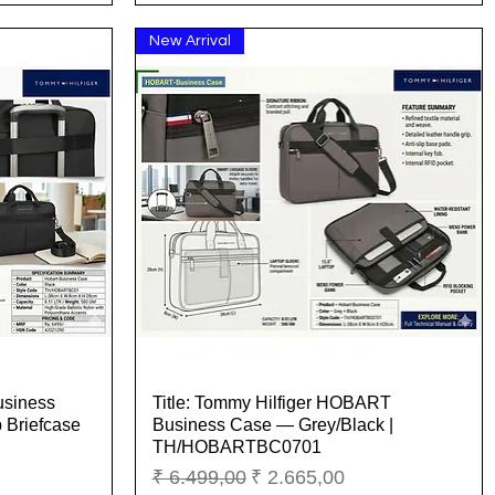
New Arrival
usiness
Title: Tommy Hilfiger HOBART
Snel overzicht
 Briefcase
Business Case — Grey/Black |
TH/HOBARTBC0701
Normale prijs
Verkoopprijs
₹ 6.499,00
₹ 2.665,00