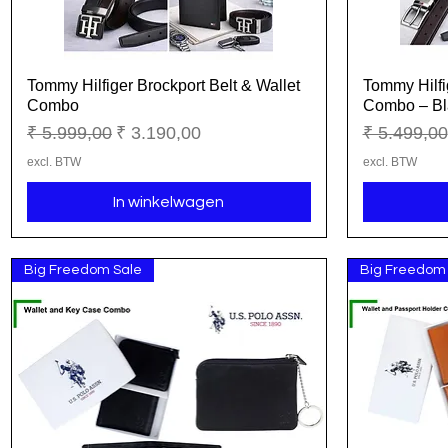
Tommy Hilfiger Brockport Belt & Wallet
Tommy Hilfi
Snel overzicht
Combo
Combo – Bl
Normale prijs
Verkoopprijs
Normale pr
₹ 5.999,00
₹ 3.190,00
₹ 5.499,00
excl. BTW
excl. BTW
In winkelwagen
Big Freedom Sale
Big Freedom 