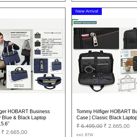
New Arrival
iger HOBART Business
Tommy Hilfiger HOBART B
Snel overzicht
Snel overzicht
 Blue & Black Laptop
Case | Classic Black Laptop
15.6"
Normale prijs
Verkoopprijs
₹ 6.499,00
₹ 2.665,00
ijs
Verkoopprijs
₹ 2.665,00
excl. BTW