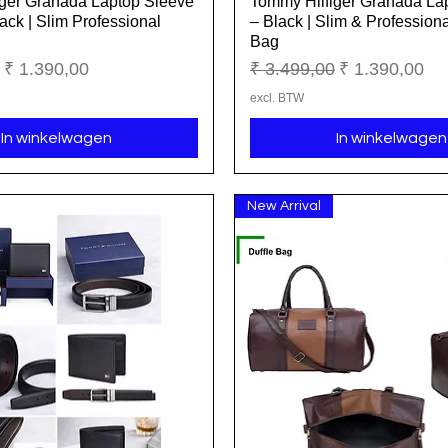
ger Granada Laptop Sleeve
Tommy Hilfiger Granada La
Snel overzicht
Snel overzicht
ack | Slim Professional
– Black | Slim & Profession
Bag
ijs
Verkoopprijs
Normale prijs
Verkoopprijs
₹ 1.390,00
₹ 3.499,00
₹ 1.390,00
excl. BTW
In winkelwagen
In winkelwagen
New Arrival