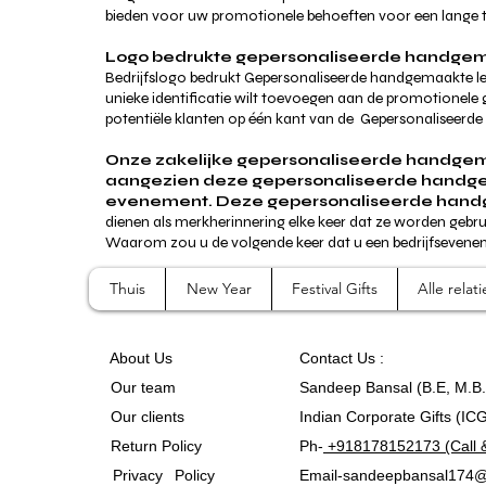
bieden voor uw promotionele behoeften voor een lange ti
Logo bedrukte gepersonaliseerde handgem
Bedrijfslogo bedrukt Gepersonaliseerde handgemaakte led
unieke identificatie wilt toevoegen aan de promotione
potentiële klanten op één kant van de
Gepersonaliseerde 
Onze zakelijke gepersonaliseerde handgema
aangezien deze gepersonaliseerde handgemaa
evenement. Deze gepersonaliseerde handge
dienen als merkherinnering elke keer dat ze worden gebr
Waarom zou u de volgende keer dat u een bedrijfsevene
Thuis
New Year
Festival Gifts
Alle rela
A
bout Us
Contact
Us :
Our team
Sandeep Bansal (B.E, M.B
Our clients
Indian Corporate Gifts (IC
Return Policy
Ph-
+918178152173 (Call 
Privacy Policy
Email-
sandeepbansal174@