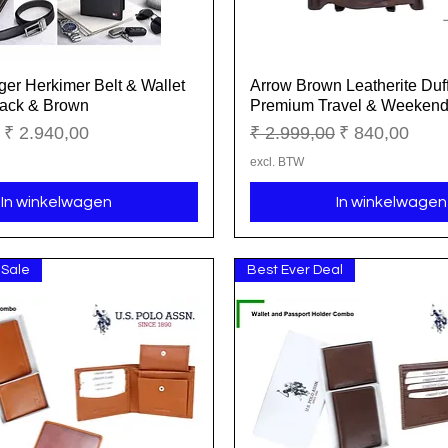
ger Herkimer Belt & Wallet
Arrow Brown Leatherite Duf
Snel overzicht
Snel overzicht
ack & Brown
Premium Travel & Weekend
ijs
Verkoopprijs
Normale prijs
Verkoopprijs
₹ 2.940,00
₹ 2.999,00
₹ 840,00
excl. BTW
In winkelwagen
In winkelwagen
Sale
Best Ever Deal