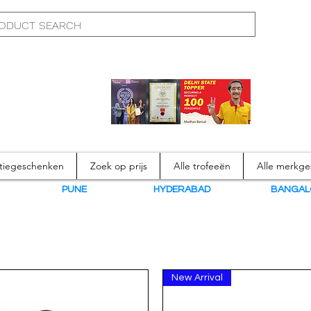
atiegeschenken
Zoek op prijs
Alle trofeeën
Alle merkg
N
PUNE
HYDERABAD
BANGAL
New Arrival