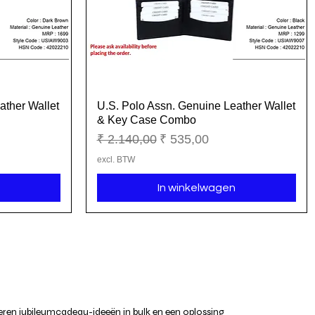
ather Wallet
U.S. Polo Assn. Genuine Leather Wallet
Snel overzicht
& Key Case Combo
Normale prijs
Verkoopprijs
₹ 2.140,00
₹ 535,00
excl. BTW
In winkelwagen
ren jubileumcadeau-ideeën in bulk en een oplossing