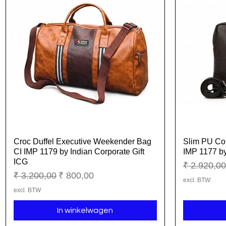
Croc Duffel Executive Weekender Bag
Slim PU Cor
Snel overzicht
CI IMP 1179 by Indian Corporate Gift
IMP 1177 by
ICG
Normale pr
₹ 2.920,00
Normale prijs
Verkoopprijs
₹ 3.200,00
₹ 800,00
excl. BTW
excl. BTW
In winkelwagen