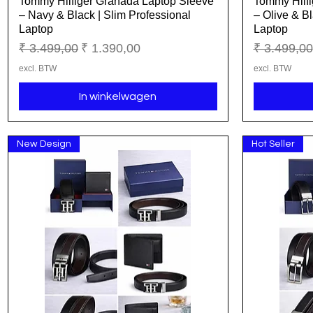
Tommy Hilfiger Granada Laptop Sleeve
Tommy Hilfi
Snel overzicht
– Navy & Black | Slim Professional
– Olive & Bl
Laptop
Laptop
Normale prijs
Verkoopprijs
Normale pr
₹ 3.499,00
₹ 1.390,00
₹ 3.499,00
excl. BTW
excl. BTW
In winkelwagen
New Design
Hot Seller