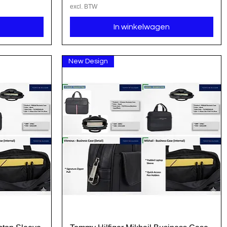
excl. BTW
In winkelwagen
New Design