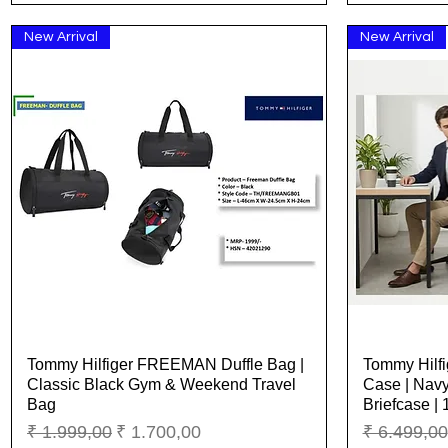
New Arrival
New Arrival
Tommy Hilfiger FREEMAN Duffle Bag |
Tommy Hilf
Snel overzicht
Classic Black Gym & Weekend Travel
Case | Navy
Bag
Briefcase | 
Normale prijs
Verkoopprijs
Normale pr
₹ 1.999,00
₹ 1.700,00
₹ 6.499,00