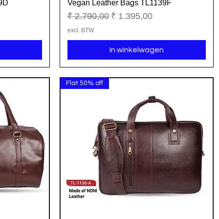
39D
Vegan Leather Bags TL1139F
Snel overzicht
Normale prijs
Verkoopprijs
₹ 2.790,00
₹ 1.395,00
excl. BTW
In winkelwagen
Flat 50% off