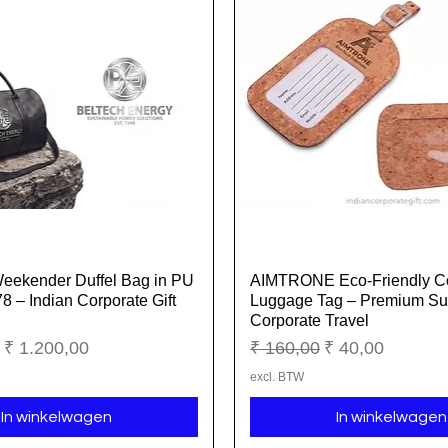
eekender Duffel Bag in PU
AIMTRONE Eco-Friendly C
Snel overzicht
Snel overzicht
8 – Indian Corporate Gift
Luggage Tag – Premium Su
Corporate Travel
ijs
Verkoopprijs
Normale prijs
Verkoopprijs
₹ 1.200,00
₹ 160,00
₹ 40,00
excl. BTW
In winkelwagen
In winkelwagen