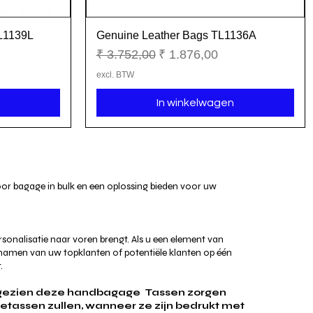
TL1139L
Genuine Leather Bags TL1136A
Snel overzicht
Normale prijs
Verkoopprijs
₹ 3.752,00
₹ 1.876,00
excl. BTW
In winkelwagen
or bagage in bulk en een oplossing bieden voor uw
sonalisatie naar voren brengt. Als u een element van
amen van uw topklanten of potentiële klanten op één
.
angezien deze handbagage
Tassen zorgen
etassen zullen, wanneer ze zijn bedrukt met