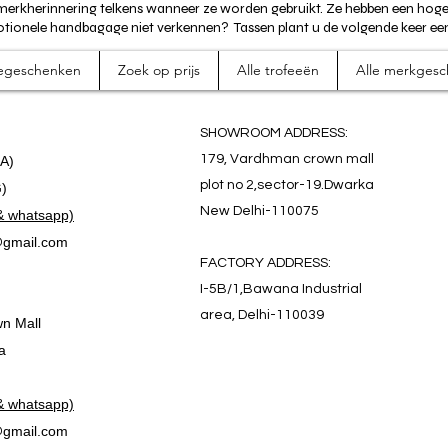
 merkherinnering telkens wanneer ze worden gebruikt. Ze hebben een hog
tionele handbagage niet verkennen?
Tassen plant u de volgende keer ee
tiegeschenken
Zoek op prijs
Alle trofeeën
Alle merkges
SHOWROOM ADDRESS:
179, Vardhman crown mall
.A)
plot no 2,sector-19.Dwarka
G)
New Delhi-110075
& whatsapp)
gmail.com
FACTORY ADDRESS:
I-5B/1,Bawana Industrial
area, Delhi-110039
n Mall
a
& whatsapp)
gmail.com