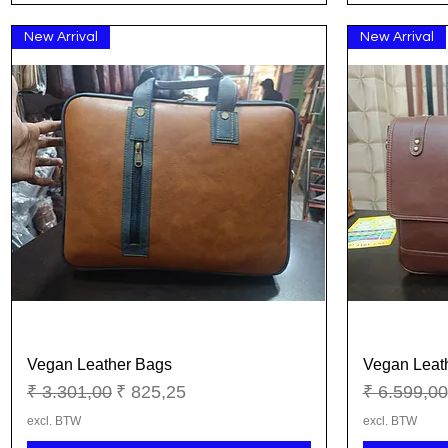
New Arrival
New Arrival
Vegan Leather Bags
Vegan Leat
Snel overzicht
Normale prijs
Verkoopprijs
Normale pr
₹ 3.301,00
₹ 825,25
₹ 6.599,00
excl. BTW
excl. BTW