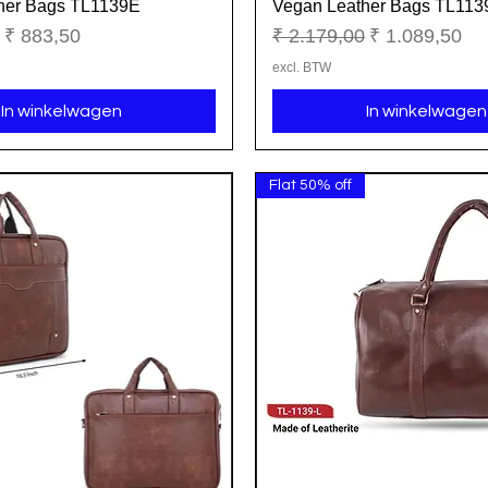
her Bags TL1139E
Vegan Leather Bags TL11
Snel overzicht
Snel overzicht
ijs
Verkoopprijs
Normale prijs
Verkoopprijs
₹ 883,50
₹ 2.179,00
₹ 1.089,50
excl. BTW
In winkelwagen
In winkelwagen
Flat 50% off