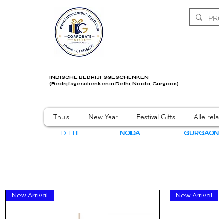
INDISCHE BEDRIJFSGESCHENKEN
(Bedrijfsgeschenken in Delhi, Noida, Gurgaon)
Thuis
New Year
Festival Gifts
Alle rel
DELHI
NOIDA
GURGAO
New Arrival
New Arrival