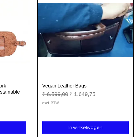
ork
Vegan Leather Bags
Snel overzicht
stainable
Normale prijs
Verkoopprijs
₹ 6.599,00
₹ 1.649,75
excl. BTW
In winkelwagen