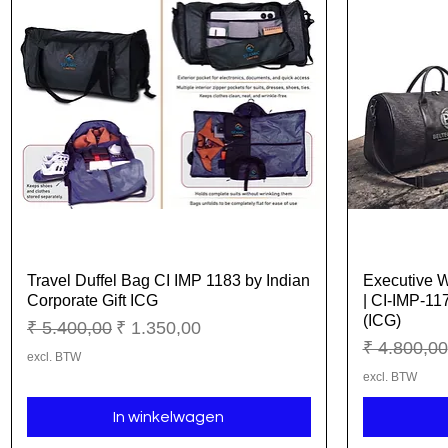
Travel Duffel Bag CI IMP 1183 by Indian
Executive W
Snel overzicht
Corporate Gift ICG
| CI-IMP-117
(ICG)
Normale prijs
Verkoopprijs
₹ 5.400,00
₹ 1.350,00
Normale pr
₹ 4.800,00
excl. BTW
excl. BTW
In winkelwagen