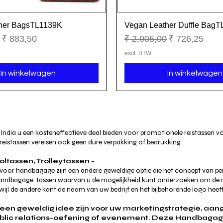
her BagsTL1139K
Vegan Leather Duffle Bag
Snel overzicht
Snel overzicht
ijs
Verkoopprijs
Normale prijs
Verkoopprijs
₹ 883,50
₹ 2.905,00
₹ 726,25
excl. BTW
In winkelwagen
In winkelwagen
ndia u een kosteneffectieve deal bieden voor promotionele reistassen vo
reistassen vereisen ook geen dure verpakking of bedrukking.
oltassen, Trolleytassen -
 voor handbagage zijn een andere geweldige optie die het concept van per
 handbagage
Tassen waarvan u de mogelijkheid kunt onderzoeken om de n
jl de andere kant de naam van uw bedrijf en het bijbehorende logo heeft
een geweldig idee zijn voor uw marketingstrategie, a
public relations-oefening of evenement. Deze Handbagag