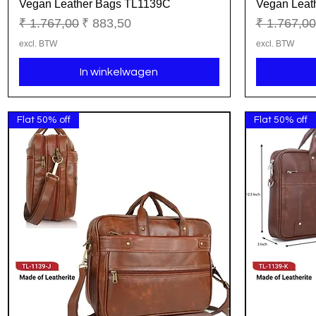
Vegan Leather Bags TL1139C
Vegan Leat
Snel overzicht
Normale prijs
Verkoopprijs
Normale pr
₹ 1.767,00
₹ 883,50
₹ 1.767,00
excl. BTW
excl. BTW
In winkelwagen
Flat 50% off
Flat 50% off