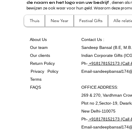
de naam en het logo van uw bedrijf
, dienen als
bewijzen ze ook waar voor hun geld. Waarom deze promo
Thuis
New Year
Festival Gifts
Alle rela
A
bout Us
Contact
Us :
Our team
Sandeep Bansal (B.E, M.B
Our clients
Indian Corporate Gifts (IC
Return Policy
Ph-
+918178152173 (Call 
Privacy Policy
Email-
sandeepbansal174@
Terms
FAQS
OFFICE ADDRESS:
269 & 270, Vardhman Crow
Plot no 2,Sector-19, Dwark
New Delhi-110075
Ph-
+918178152173 (Call 
Email-
sandeepbansal174@