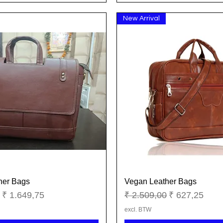
New Arrival
her Bags
Vegan Leather Bags
Snel overzicht
Snel overzicht
ijs
Verkoopprijs
Normale prijs
Verkoopprijs
₹ 1.649,75
₹ 2.509,00
₹ 627,25
excl. BTW