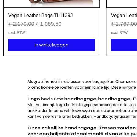
Vegan Leather Bags TL1139J
Vegan Leat
Snel overzicht
Normale prijs
Verkoopprijs
Normale pr
₹ 2.179,00
₹ 1.089,50
₹ 1.767,00
excl. BTW
excl. BTW
In winkelwagen
Als groothandel in reistassen voor bagage kan Chemzone I
promotionele behoeften voor een lange tijd. Deze bagage 
Logo bedrukte handbagage, handbagage,
R
Met het bedrijfslogo bedrukte gepersonaliseerde roltassen
unieke identificatie wilt toevoegen aan de promotionele
kant van de tas te laten bedrukken
Handbagagetassen terwi
Onze zakelijke handbagage
Tassen zouden 
voor een briljante afhaalmaaltijd van elke 