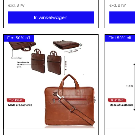
excl. BTW
excl. BTW
In winkelwagen
Flat 50% off
Flat 50% off