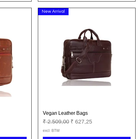
New Arrival
Vegan Leather Bags
Snel overzicht
Normale prijs
Verkoopprijs
₹ 2.509,00
₹ 627,25
excl. BTW