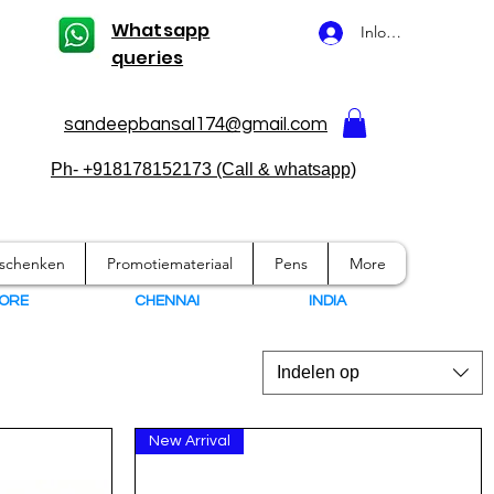
Whatsapp
Inloggen
queries
sandeepbansal174@gmail.com
Ph- +918178152173 (Call & whatsapp)
eschenken
Promotiemateriaal
Pens
More
ORE
CHENNAI
I
NDIA
Indelen op
New Arrival