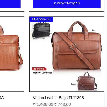
In winkelwagen
Flat 50% off
9A
Vegan Leather Bags TL1139B
Snel overzicht
Normale prijs
Verkoopprijs
₹ 1.486,00
₹ 743,00