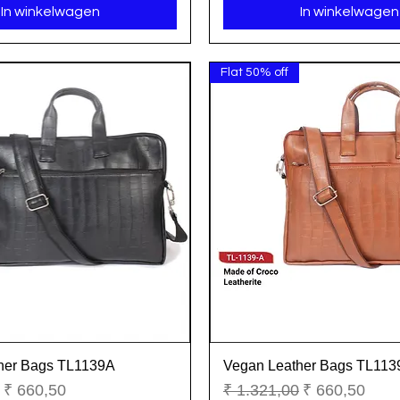
In winkelwagen
In winkelwagen
Flat 50% off
her Bags TL1139A
Vegan Leather Bags TL113
Snel overzicht
Snel overzicht
ijs
Verkoopprijs
Normale prijs
Verkoopprijs
₹ 660,50
₹ 1.321,00
₹ 660,50