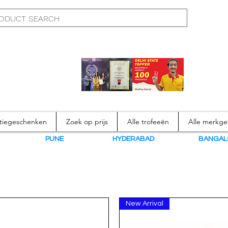
atiegeschenken
Zoek op prijs
Alle trofeeën
Alle merkg
N
PUNE
HYDERABAD
BANGAL
Luggage
Bags
New Arrival