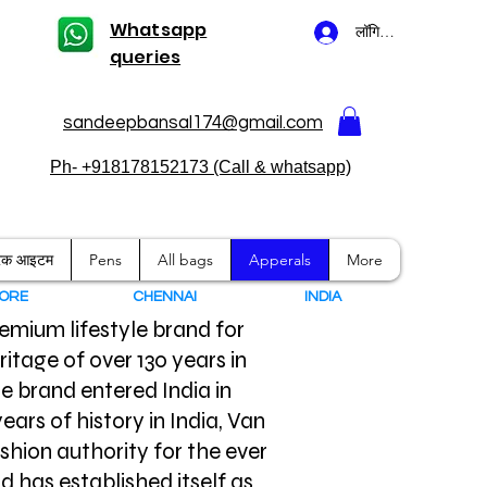
Whatsapp
लॉगिन करें
queries
sandeepbansal174@gmail.com
Ph- +918178152173 (Call & whatsapp)
ारक आइटम
Pens
All bags
Apperals
More
ORE
CHENNAI
I
NDIA
remium lifestyle brand for
ritage of over 130 years in
e brand entered India in
years of history in India, Van
hion authority for the ever
 has established itself as