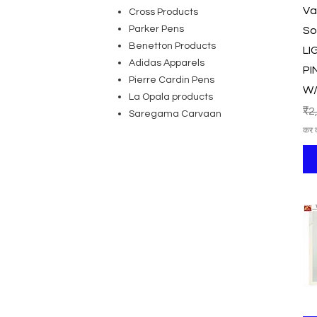
Va
Cross Products
Parker Pens
So
Benetton Products
LI
Adidas Apparels
PI
Pierre Cardin Pens
W/
La Opala products
निय
₹2
Saregama Carvaan
कर 