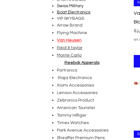
N
Swiss Military
Boat Electronics
Va
VIP SKYBAGS
Bl
Arrow Brand
निय
₹3
Flying Machine
कर 
Van Heusen
Reid & taylor
Monte Carlo
Reebok Apperals
Portronics
Rapz Electronics
Xiomi Accessories
Lenovo Accessories
Zebronics Product
American Tourister
Tommy Hilfiger
Timex Watches
Park Avenue Accessories
N
Sheaffer Premium Pens