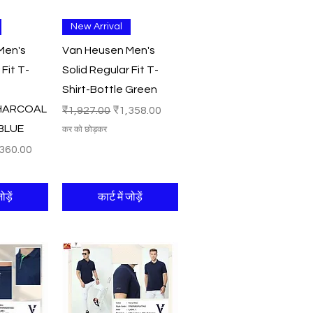
श्य
त्वरित दृश्य
New Arrival
Men's
Van Heusen Men's
 Fit T-
Solid Regular Fit T-
Shirt-Bottle Green
HARCOAL
नियमित मूल्य
बिक्री मूल्य
₹1,927.00
₹1,358.00
BLUE
कर को छोड़कर
री मूल्य
360.00
ोड़ें
कार्ट में जोड़ें