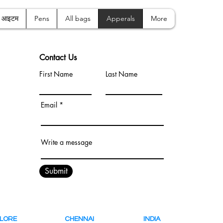
क आइटम
Pens
All bags
Apperals
More
Contact Us
First Name
Last Name
Email
Write a message
Submit
ALORE
CHENNAI
INDIA