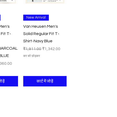
श्य
त्वरित दृश्य
New Arrival
Men's
Van Heusen Men's
 Fit T-
Solid Regular Fit T-
Shirt-Navy Blue
HARCOAL
नियमित मूल्य
बिक्री मूल्य
₹1,911.00
₹1,342.00
BLUE
कर को छोड़कर
री मूल्य
360.00
ोड़ें
कार्ट में जोड़ें