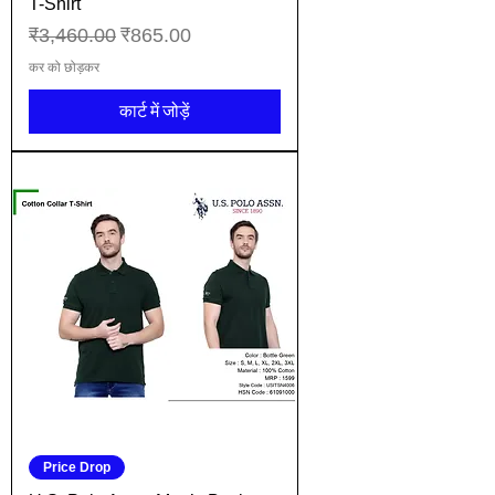
T-Shirt
नियमित मूल्य
बिक्री मूल्य
₹3,460.00
₹865.00
कर को छोड़कर
कार्ट में जोड़ें
Price Drop