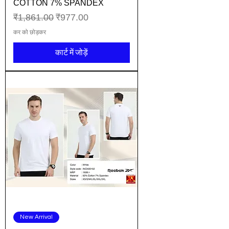
COTTON 7% SPANDEX
नियमित मूल्य
बिक्री मूल्य
₹1,861.00
₹977.00
कर को छोड़कर
कार्ट में जोड़ें
New Arrival