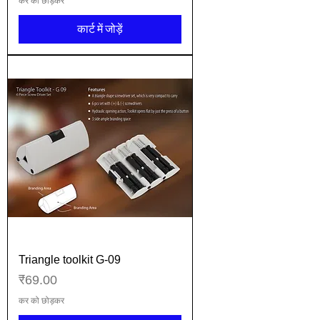
कर को छोड़कर
कार्ट में जोड़ें
Triangle toolkit G-09
मूल्य
₹69.00
कर को छोड़कर