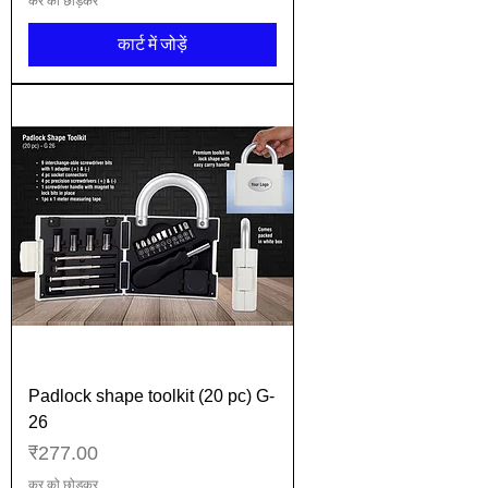
कर को छोड़कर
कार्ट में जोड़ें
Padlock shape toolkit (20 pc) G-
26
मूल्य
₹277.00
कर को छोड़कर