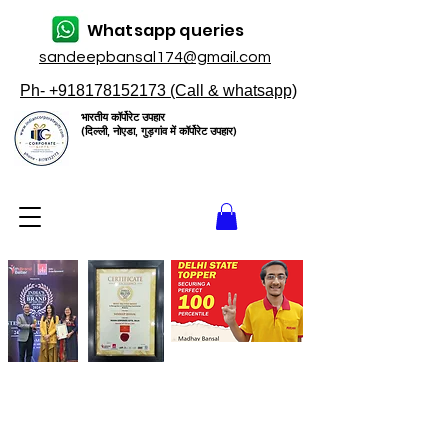
Whatsapp queries
sandeepbansal174@gmail.com
Ph- +918178152173 (Call & whatsapp)
भारतीय कॉर्पोरेट उपहार
(दिल्ली, नोएडा, गुड़गांव में कॉर्पोरेट उपहार)