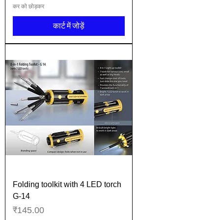
कर को छोड़कर
कार्ट में जोड़ें
Folding toolkit with 4 LED torch
G-14
मूल्य
₹145.00