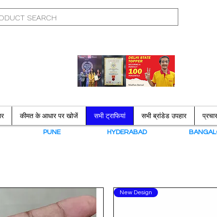
ार
कीमत के आधार पर खोजें
सभी ट्राफियां
सभी ब्रांडेड उपहार
प्रच
N
PUNE
HYDERABAD
BANGAL
New Design