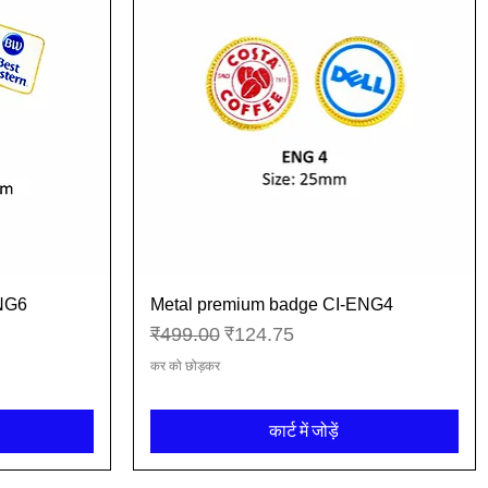
ENG6
Metal premium badge CI-ENG4
त्वरित दृश्य
नियमित मूल्य
बिक्री मूल्य
₹499.00
₹124.75
कर को छोड़कर
कार्ट में जोड़ें