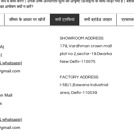
प में काम करेंगे। उनके उच्च उपयोगिता मूल्य को उत्कृष्ट डिजाइनों के साथ जोड़ा गया है। बेशक, 
का अन्वेषण क्यों न करें?
कीमत के आधार पर खोजें
सभी ट्राफियां
सभी ब्रांडेड उपहार
प्रचार
SHOWROOM ADDRESS:
179, Vardhman crown mall
.A)
plot no 2,sector-19.Dwarka
G)
New Delhi-110075
& whatsapp)
gmail.com
FACTORY ADDRESS:
I-5B/1,Bawana Industrial
area, Delhi-110039
n Mall
a
& whatsapp)
gmail.com