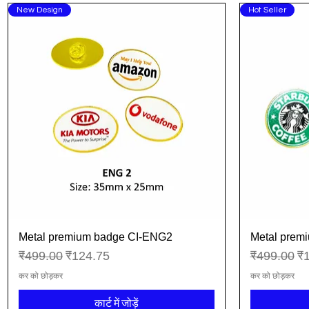
New Design
Hot Seller
Metal premium badge CI-ENG2
Metal prem
त्वरित दृश्य
नियमित मूल्य
बिक्री मूल्य
नियमित मूल्य
बिक
₹499.00
₹124.75
₹499.00
₹
कर को छोड़कर
कर को छोड़कर
कार्ट में जोड़ें