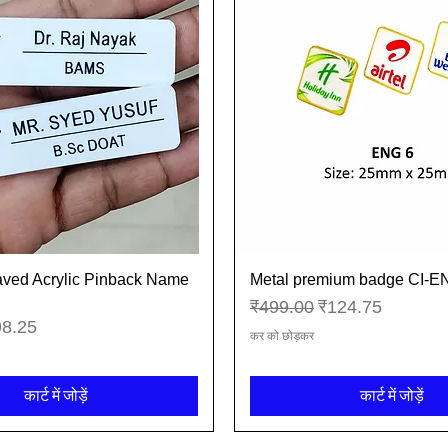
aved Acrylic Pinback Name
Metal premium badge CI-
त्वरित दृश्य
त्वरित दृश्य
नियमित मूल्य
बिक्री मूल्य
₹499.00
₹124.75
्री मूल्य
98.25
कर को छोड़कर
कार्ट में जोड़ें
कार्ट में जोड़ें