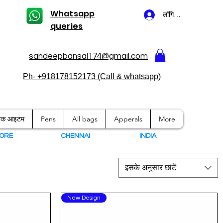
Whatsapp
लॉगिन करें
queries
sandeepbansal174@gmail.com
Ph- +918178152173 (Call & whatsapp)
ारक आइटम
Pens
All bags
Apperals
More
ORE
CHENNAI
I
NDIA
इसके अनुसार छांटें
New Design