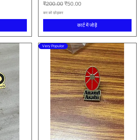
नियमित मूल्य
बिक्री मूल्य
₹200.00
₹50.00
कर को छोड़कर
कार्ट में जोड़ें
Very Popular