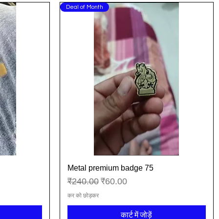
Deal of Month
Metal premium badge 75
त्वरित दृश्य
नियमित मूल्य
बिक्री मूल्य
₹240.00
₹60.00
कर को छोड़कर
कार्ट में जोड़ें