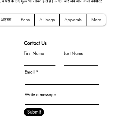
वे पैसे के लिए मूल्य भी साबित होते हैं। अगली बार जब आप किसी कॉर्पोरेट
क आइटम
Pens
All bags
Apperals
More
Contact Us
First Name
Last Name
Email
Write a message
Submit