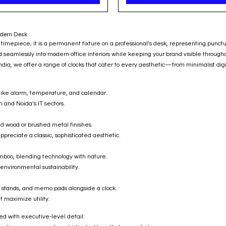
odern Desk
 a timepiece; it is a permanent fixture on a professional’s desk, representing punctu
end seamlessly into modern office interiors while keeping your brand visible throug
dia, we offer a range of clocks that cater to every aesthetic—from minimalist digi
s like alarm, temperature, and calendar.
 and Noida’s IT sectors.
ed wood or brushed metal finishes.
ppreciate a classic, sophisticated aesthetic.
mboo, blending technology with nature.
g environmental sustainability.
e stands, and memo pads alongside a clock.
t maximize utility.
sed with executive-level detail: