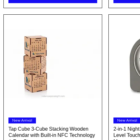
त्वरित दृश्य
New Arrival
New Arrival
Tap Cube 3-Cube Stacking Wooden
2-in-1 Nigh
Calendar with Built-in NFC Technology
Level Touch