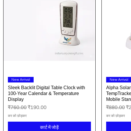
त्वरित दृश्य
New Arrival
New Arrival
Sleek Backlit Digital Table Clock with
Alpha Sola
100-Year Calendar & Temperature
TempTracker
Display
Mobile Sta
नियमित मूल्य
बिक्री मूल्य
नियमित मूल्य
बिक
₹760.00
₹190.00
₹880.00
₹
कर को छोड़कर
कर को छोड़कर
कार्ट में जोड़ें