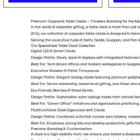
Premium Corporate Table Clocks – Timeless Branding for the M
In the world of corporate gifting, a table clock is more than just
(ICG), our collection of corporate table clocks is designed to bl
Serving the executive hubs of Delhi, Noida, Gurgaon, and Pan-In
Our Specialized Table Clock Collection
Digital LED & Smart Clocks
Design Profile: Sleek, back-lit displays with integrated feature
Best For: Tech-driven offices and modern workspaces in Gurgaon
Executive Wooden & Metal Timepieces
Design Profile: Elegant analog clocks featuring premium polish
Best For: Senior leadership, board-level gifting, and those who a
Eco-Friendly Bamboo & Wood Series
Design Profile: Sustainable outer casings made from natural ba
Best For: "Green Office" initiatives and organizations prioritizin
Multifunctional Desk Organizers with Clocks
Design Profile: Combined units that include pen holders, mobil
Best For: Employee joining kits and desktop productivity gifts tha
Precision Branding & Customization
A clock is a high-visibility item; we ensure your brand is showca