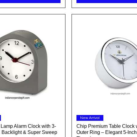
त्वरित दृश्य
त्वरित दृश्य
New Arrival
t Lamp Alarm Clock with 3-
Chip Premium Table Clock w
 Backlight & Super Sweep
Outer Ring – Elegant 5-Inc