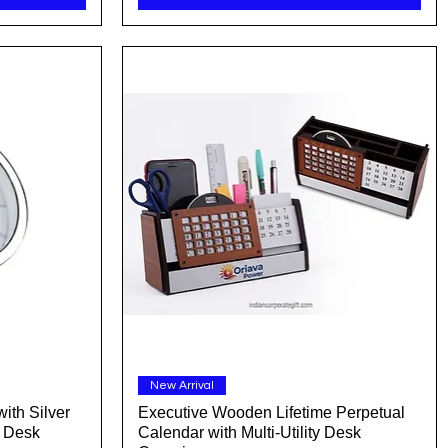
त्वरित दृश्य
New Arrival
ith Silver
Executive Wooden Lifetime Perpetual
h Desk
Calendar with Multi-Utility Desk