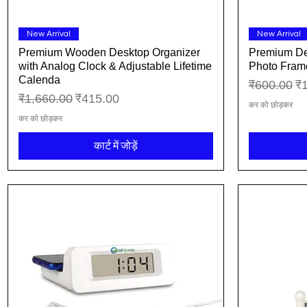
त्वरित दृश्य
New Arrival
New Arrival
Premium Wooden Desktop Organizer
Premium De
with Analog Clock & Adjustable Lifetime
Photo Frame
Calenda
नियमित मूल्य
बिक
₹600.00
₹
नियमित मूल्य
बिक्री मूल्य
₹1,660.00
₹415.00
कर को छोड़कर
कर को छोड़कर
कार्ट में जोड़ें