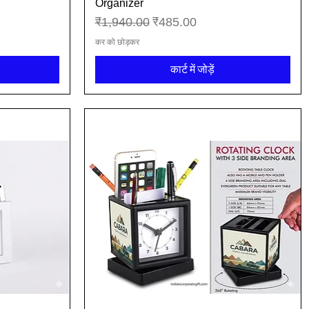
Organizer
नियमित मूल्य
बिक्री मूल्य
₹1,940.00
₹485.00
कर को छोड़कर
कार्ट में जोड़ें