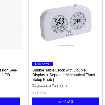
त्वरित दृश्य
New Arrival
sion See-
Bubble Table Clock with Double
th LCD
Display & Separate Mechanical Timer
Setup Knob |
नियमित मूल्य
बिक्री मूल्य
₹1,640.00
₹410.00
कर को छोड़कर
कार्ट में जोड़ें