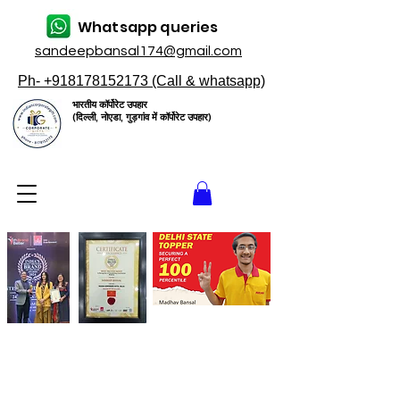
Whatsapp queries
sandeepbansal174@gmail.com
Ph- +918178152173 (Call & whatsapp)
भारतीय कॉर्पोरेट उपहार
(दिल्ली, नोएडा, गुड़गांव में कॉर्पोरेट उपहार)