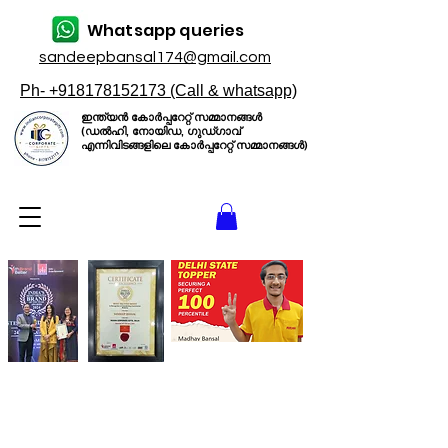
Whatsapp queries
sandeepbansal174@gmail.com
Ph- +918178152173 (Call & whatsapp)
ഇന്ത്യൻ കോർപ്പറേറ്റ് സമ്മാനങ്ങൾ
(ഡൽഹി, നോയിഡ, ഗുഡ്ഗാവ്
എന്നിവിടങ്ങളിലെ കോർപ്പറേറ്റ് സമ്മാനങ്ങൾ)