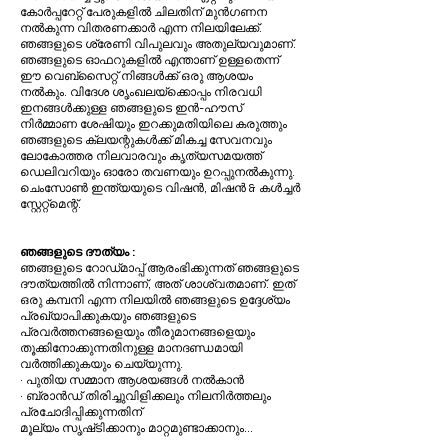
കോർപ്പറേറ്റ് പേരുകളിൽ ചിലതിന് മുൻഗണന
നൽകുന്ന വിതരണക്കാർ എന്ന നിലയിലേക്ക്.
ഞങ്ങളുടെ ശ്രേണി വിപുലവും അതുല്യവുമാണ്.
ഞങ്ങളുടെ ഓഫറുകളിൽ എന്താണ് ഉള്ളതെന്ന്
ഈ വെബ്സൈറ്റ് നിങ്ങൾക്ക് ഒരു ആശയം
നൽകും. വിദേശ ശൃംഖലയ്‌ക്കൊപ്പം നിരവധി
ഇനങ്ങൾക്കുള്ള ഞങ്ങളുടെ ഇൻ-ഹൗസ്
നിർമ്മാണ ശേഷിയും ഇറക്കുമതിയിലെ കരുത്തും
ഞങ്ങളുടെ ക്ലയന്റുകൾക്ക് മികച്ച സേവനവും
ലോകോത്തര നിലവാരവും കൃത്യസമയത്ത്
ഡെലിവറിയും ഓരോ തവണയും ഉറപ്പുനൽകുന്നു.
ചെംസോൺ ഇന്ത്യയുടെ വിഷൻ, മിഷൻ & കൾച്ചർ
സ്റ്റേറ്റ്മെന്റ്.
ഞങ്ങളുടെ ദൗത്യം :
ഞങ്ങളുടെ റോഡ്‌മാപ്പ് ആരംഭിക്കുന്നത് ഞങ്ങളുടെ
ദൗത്യത്തിൽ നിന്നാണ്, അത് ശാശ്വതമാണ്. ഇത്
ഒരു കമ്പനി എന്ന നിലയിൽ ഞങ്ങളുടെ ഉദ്ദേശ്യം
പ്രഖ്യാപിക്കുകയും ഞങ്ങളുടെ
പ്രവർത്തനങ്ങളെയും തീരുമാനങ്ങളെയും
തൂക്കിനോക്കുന്നതിനുള്ള മാനദണ്ഡമായി
വർത്തിക്കുകയും ചെയ്യുന്നു.
· പുതിയ സമ്മാന ആശയങ്ങൾ നൽകാൻ
· ബ്രാൻഡ് തിരിച്ചുവിളിക്കലും നിലനിർത്തലും
പ്രചോദിപ്പിക്കുന്നതിന്
മൂല്യം സൃഷ്‌ടിക്കാനും മാറ്റമുണ്ടാക്കാനും...