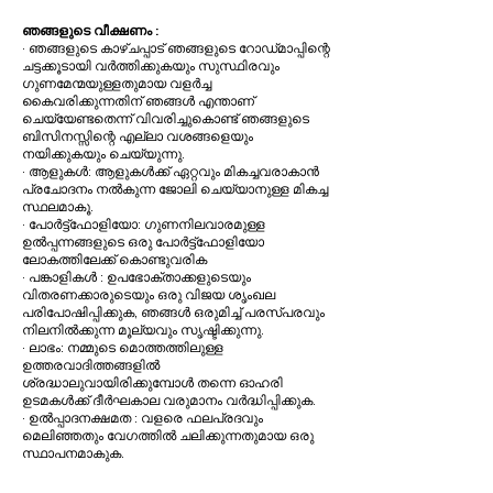
ഞങ്ങളുടെ വീക്ഷണം :
· ഞങ്ങളുടെ കാഴ്ചപ്പാട് ഞങ്ങളുടെ റോഡ്‌മാപ്പിന്റെ
ചട്ടക്കൂടായി വർത്തിക്കുകയും സുസ്ഥിരവും
ഗുണമേന്മയുള്ളതുമായ വളർച്ച
കൈവരിക്കുന്നതിന് ഞങ്ങൾ എന്താണ്
ചെയ്യേണ്ടതെന്ന് വിവരിച്ചുകൊണ്ട് ഞങ്ങളുടെ
ബിസിനസ്സിന്റെ എല്ലാ വശങ്ങളെയും
നയിക്കുകയും ചെയ്യുന്നു.
· ആളുകൾ: ആളുകൾക്ക് ഏറ്റവും മികച്ചവരാകാൻ
പ്രചോദനം നൽകുന്ന ജോലി ചെയ്യാനുള്ള മികച്ച
സ്ഥലമാകൂ.
· പോർട്ട്ഫോളിയോ: ഗുണനിലവാരമുള്ള
ഉൽപ്പന്നങ്ങളുടെ ഒരു പോർട്ട്ഫോളിയോ
ലോകത്തിലേക്ക് കൊണ്ടുവരിക
· പങ്കാളികൾ : ഉപഭോക്താക്കളുടെയും
വിതരണക്കാരുടെയും ഒരു വിജയ ശൃംഖല
പരിപോഷിപ്പിക്കുക, ഞങ്ങൾ ഒരുമിച്ച് പരസ്പരവും
നിലനിൽക്കുന്ന മൂല്യവും സൃഷ്ടിക്കുന്നു.
· ലാഭം: നമ്മുടെ മൊത്തത്തിലുള്ള
ഉത്തരവാദിത്തങ്ങളിൽ
ശ്രദ്ധാലുവായിരിക്കുമ്പോൾ തന്നെ ഓഹരി
ഉടമകൾക്ക് ദീർഘകാല വരുമാനം വർദ്ധിപ്പിക്കുക.
· ഉൽപ്പാദനക്ഷമത : വളരെ ഫലപ്രദവും
മെലിഞ്ഞതും വേഗത്തിൽ ചലിക്കുന്നതുമായ ഒരു
സ്ഥാപനമാകുക.