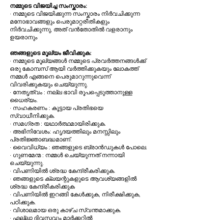
നമ്മുടെ വിജയിച്ച സംസ്കാരം:
· നമ്മുടെ വിജയിക്കുന്ന സംസ്കാരം നിർവചിക്കുന്ന
മനോഭാവങ്ങളും പെരുമാറ്റരീതികളും
നിർവചിക്കുന്നു, അത് വൻതോതിൽ വളരാനും
ഉയരാനും
ഞങ്ങളുടെ മൂല്യം ജീവിക്കുക:
· നമ്മുടെ മൂല്യങ്ങൾ നമ്മുടെ പ്രവർത്തനങ്ങൾക്ക്
ഒരു കോമ്പസ് ആയി വർത്തിക്കുകയും ലോകത്ത്
നമ്മൾ എങ്ങനെ പെരുമാറുന്നുവെന്ന്
വിവരിക്കുകയും ചെയ്യുന്നു.
· നേതൃത്വം : നല്ല ഭാവി രൂപപ്പെടുത്താനുള്ള
ധൈര്യം.
· സഹകരണം : കൂട്ടായ പ്രതിഭയെ
സ്വാധീനിക്കുക.
· സമഗ്രത : യഥാർത്ഥമായിരിക്കുക.
· അഭിനിവേശം: ഹൃദയത്തിലും മനസ്സിലും
പ്രതിജ്ഞാബദ്ധമാണ്.
· വൈവിധ്യം : ഞങ്ങളുടെ ബ്രാൻഡുകൾ പോലെ.
· ഗുണമേന്മ : നമ്മൾ ചെയ്യുന്നത് നന്നായി
ചെയ്യുന്നു.
· വിപണിയിൽ ശ്രദ്ധ കേന്ദ്രീകരിക്കുക.
· ഞങ്ങളുടെ ക്ലയന്റുകളുടെ ആവശ്യങ്ങളിൽ
ശ്രദ്ധ കേന്ദ്രീകരിക്കുക
· വിപണിയിൽ ഇറങ്ങി കേൾക്കുക, നിരീക്ഷിക്കുക,
പഠിക്കുക.
· വിശാലമായ ഒരു കാഴ്ച സ്വന്തമാക്കുക.
· എല്ലാ ദിവസവും മാർക്കറ്റിൽ