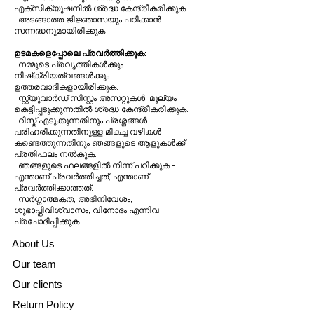
എക്സിക്യൂഷനിൽ ശ്രദ്ധ കേന്ദ്രീകരിക്കുക.
· അടങ്ങാത്ത ജിജ്ഞാസയും പഠിക്കാൻ
സന്നദ്ധനുമായിരിക്കുക
ഉടമകളെപ്പോലെ പ്രവർത്തിക്കുക:
· നമ്മുടെ പ്രവൃത്തികൾക്കും
നിഷ്‌ക്രിയത്വങ്ങൾക്കും
ഉത്തരവാദികളായിരിക്കുക.
· സ്റ്റ്യൂവാർഡ് സിസ്റ്റം അസറ്റുകൾ, മൂല്യം
കെട്ടിപ്പടുക്കുന്നതിൽ ശ്രദ്ധ കേന്ദ്രീകരിക്കുക.
· റിസ്ക് എടുക്കുന്നതിനും പ്രശ്നങ്ങൾ
പരിഹരിക്കുന്നതിനുള്ള മികച്ച വഴികൾ
കണ്ടെത്തുന്നതിനും ഞങ്ങളുടെ ആളുകൾക്ക്
പ്രതിഫലം നൽകുക.
· ഞങ്ങളുടെ ഫലങ്ങളിൽ നിന്ന് പഠിക്കുക -
എന്താണ് പ്രവർത്തിച്ചത്, എന്താണ്
പ്രവർത്തിക്കാത്തത്.
· സർഗ്ഗാത്മകത, അഭിനിവേശം,
ശുഭാപ്തിവിശ്വാസം, വിനോദം എന്നിവ
പ്രചോദിപ്പിക്കുക.
A
bout Us
Our team
Our clients
Return Policy