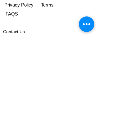
Privacy Policy
Terms
FAQS
Contact
Us :
Sandeep Bansal (B.E, M.B.A)
Indian Corporate Gifts (ICG)
Ph-
+918178152173 (Call & whatsapp)
Email-
sandeepbansal174@gmail.com
OFFICE ADDRESS:
269 & 270, Vardhman Crown Mall
Plot no 2,Sector-19, Dwarka
New Delhi-110075
Ph-
+918178152173 (Call & whatsapp)
Email-
sandeepbansal174@gmail.com
SHOWROOM ADDRESS: